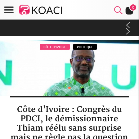
0
Côte d'Ivoire : Séileu, la célébration de la fête nationale
transformée en vaste campagne contre les produits
dépigmentants dangereux
CÔTE D'IVOIRE
POLITIQUE
Côte d'Ivoire : Congrès du
PDCI, le démissionnaire
Thiam réélu sans surprise
mais ne règle pas la question