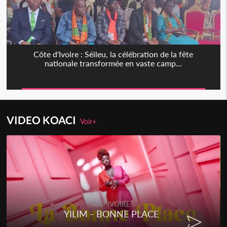
Côte d'Ivoire : Séileu, la célébration de la fête
nationale transformée en vaste camp...
VIDEO KOACI
Voir+
RAP IVOIRE
YILIM - BONNE PLACE
RE