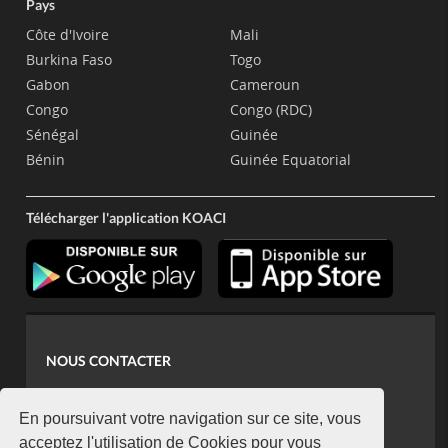
Pays
Côte d'Ivoire
Mali
Burkina Faso
Togo
Gabon
Cameroun
Congo
Congo (RDC)
Sénégal
Guinée
Bénin
Guinée Equatorial
Télécharger l'application KOACI
NOUS CONTACTER
contact@koaci.com
koaci@yahoo.fr
En poursuivant votre navigation sur ce site, vous
+225 07 08 85 52 93
acceptez l'utilisation de Cookies pour vous