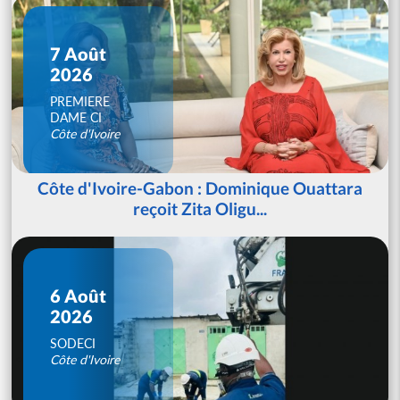
7 Août
2026
PREMIERE
DAME CI
Côte d'Ivoire
Côte d'Ivoire-Gabon : Dominique Ouattara
reçoit Zita Oligu...
6 Août
2026
SODECI
Côte d'Ivoire