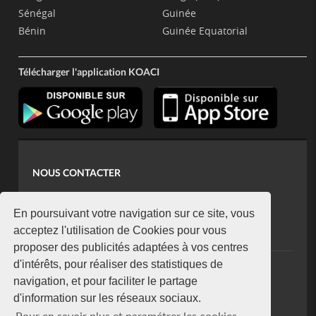
Sénégal
Guinée
Bénin
Guinée Equatorial
Télécharger l'application KOACI
NOUS CONTACTER
contact@koaci.com
koaci@yahoo.fr
En poursuivant votre navigation sur ce site, vous
+225 07 08 85 52 93
acceptez l'utilisation de Cookies pour vous
proposer des publicités adaptées à vos centres
d'intérêts, pour réaliser des statistiques de
NEWSLETTER
navigation, et pour faciliter le partage
Restez connecté via notre newsletter
d'information sur les réseaux sociaux.
S'abonner
Pour en savoir plus et paramétrer les cookies,