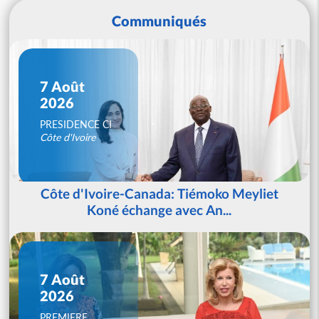
Communiqués
7 Août
2026
PRESIDENCE CI
Côte d'Ivoire
Côte d'Ivoire-Canada: Tiémoko Meyliet
Koné échange avec An...
7 Août
2026
PREMIERE