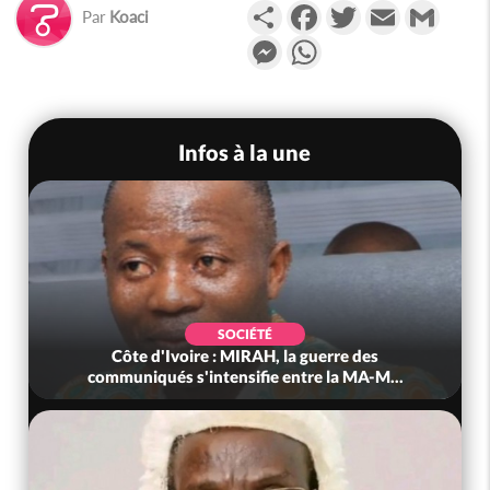
Partager
Facebook
Twitter
Email
Gmail
Par
Koaci
Messenger
WhatsApp
Infos à la une
SOCIÉTÉ
Côte d'Ivoire : MIRAH, la guerre des
communiqués s'intensifie entre la MA-M...