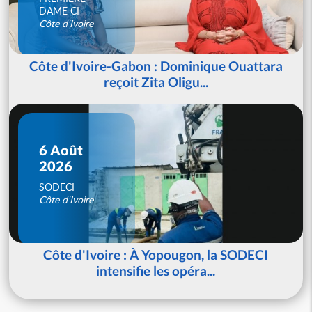
DAME CI
Côte d'Ivoire
Côte d'Ivoire-Gabon : Dominique Ouattara
reçoit Zita Oligu...
6 Août
2026
SODECI
Côte d'Ivoire
Côte d'Ivoire : À Yopougon, la SODECI
intensifie les opéra...