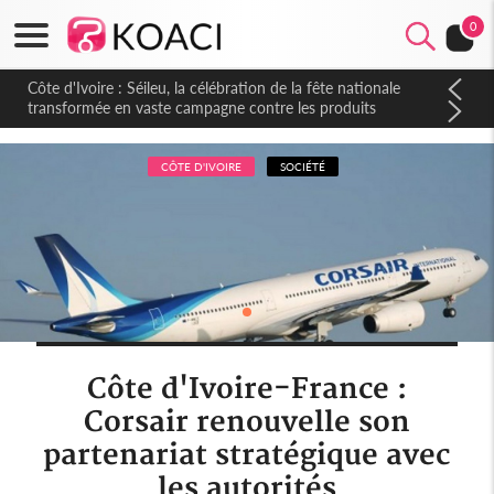
0
Côte d'Ivoire : Séileu, la célébration de la fête nationale
transformée en vaste campagne contre les produits
dépigmentants dangereux
CÔTE D'IVOIRE
SOCIÉTÉ
Côte d'Ivoire-France :
Corsair renouvelle son
partenariat stratégique avec
les autorités