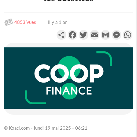
4853 Vues
Il y a 1 an
Partager
Facebook
Twitter
Email
Gmail
Messen
W
© Koaci.com - lundi 19 mai 2025 - 06:21