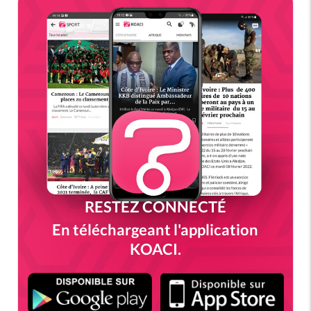
RESTEZ CONNECTÉ
En téléchargeant l'application
KOACI.