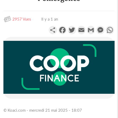
2957 Vues
Il y a 1 an
Partager
Facebook
Twitter
Email
Gmail
Messen
W
© Koaci.com - mercredi 21 mai 2025 - 18:07