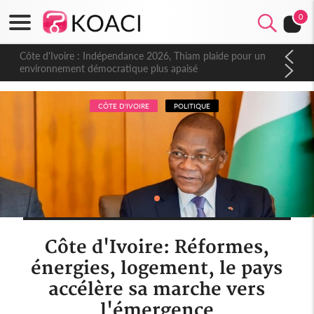
0
Côte d'Ivoire : Indépendance 2026, Thiam plaide pour un
environnement démocratique plus apaisé
CÔTE D'IVOIRE
POLITIQUE
Côte d'Ivoire: Réformes,
énergies, logement, le pays
accélère sa marche vers
l'émergence