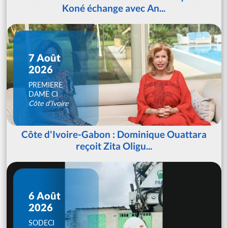
Koné échange avec An...
7 Août
2026
PREMIERE
DAME CI
Côte d'Ivoire
Côte d'Ivoire-Gabon : Dominique Ouattara
reçoit Zita Oligu...
6 Août
2026
SODECI