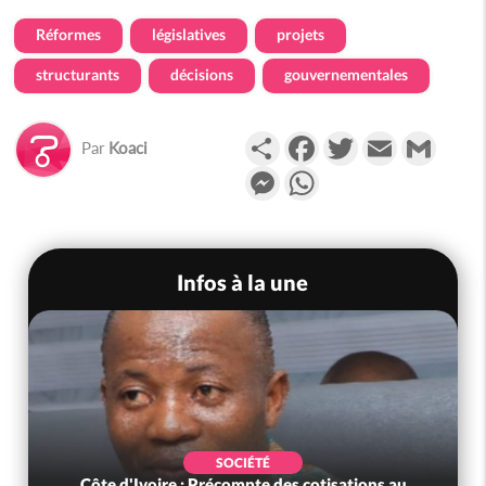
Réformes
législatives
projets
structurants
décisions
gouvernementales
Partager
Facebook
Twitter
Email
Gmail
Par
Koaci
Messenger
WhatsApp
Infos à la une
SOCIÉTÉ
Côte d'Ivoire : Précompte des cotisations au