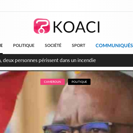
COMMUNIQUÉS
UE
POLITIQUE
SOCIÉTÉ
SPORT
leu, la célébration de la fête nationale transformée en vaste 
ngereux
CAMEROUN
POLITIQUE