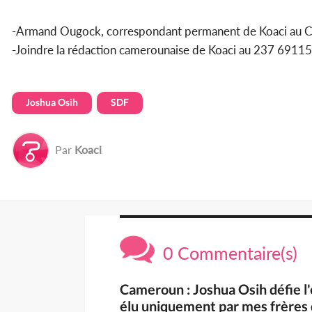
-Armand Ougock, correspondant permanent de Koaci au 
-Joindre la rédaction camerounaise de Koaci au 237 69
Joshua Osih
SDF
Par
Koaci
0 Commentaire(s)
Cameroun : Joshua Osih défie l'e
élu uniquement par mes frère