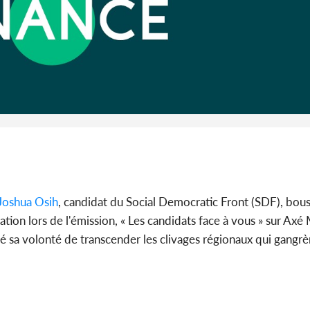
Côte 
anni
l'Indépend
Dé
Joshua Osih
, candidat du Social Democratic Front (SDF), bousc
tion lors de l'émission, « Les candidats face à vous » sur Axé 
hé sa volonté de transcender les clivages régionaux qui gangr