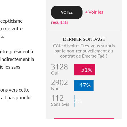
+ Voir les
scepticisme
resultats
éçu de votre
 ».
DERNIER SONDAGE
Côte d'Ivoire: Etes-vous surpris
par le non-renouvellement du
 être président à
contrat de Emerse Faé ?
 indirectement la
3128
elles sans
51%
Oui
2902
47%
Non
lons vers cette
112
ait pas pour lui
2%
Sans avis