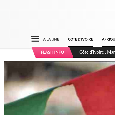
A LA UNE
COTE D'IVOIRE
AFRIQ
Côte d'Ivoire : Séi
FLASH INFO
dépigmentants da