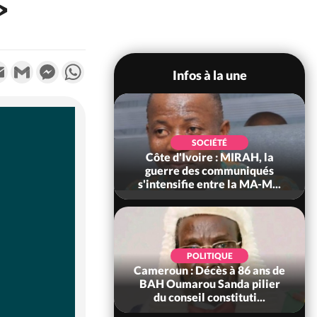
»
k
tter
Email
Gmail
Messenger
WhatsApp
Infos à la une
SOCIÉTÉ
SOCIÉTÉ
voire : Man, deux
Côte d'Ivoire : MIRAH, la
périssent dans un
guerre des communiqués
incendie
s'intensifie entre la MA-M...
SOCIÉTÉ
POLITIQUE
ire : Daloa, il tue
Cameroun : Décès à 86 ans de
ègue et cache 38
BAH Oumarou Sanda pilier
s dans une fo...
du conseil constituti...