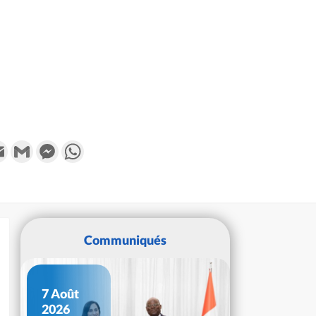
k
tter
Email
Gmail
Messenger
WhatsApp
Communiqués
7 Août
2026