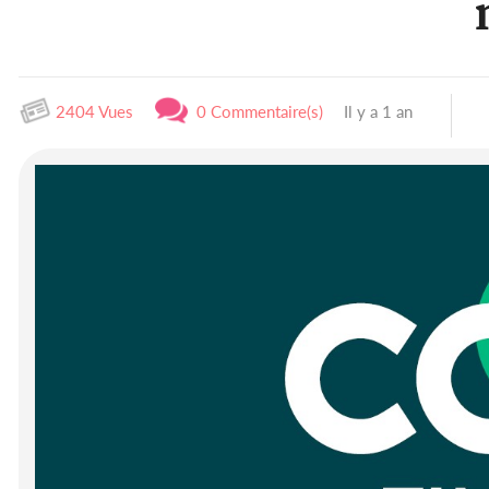
2404 Vues
0 Commentaire(s)
Il y a 1 an