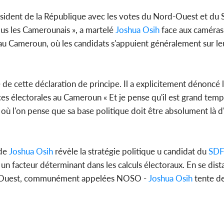
résident de la République avec les votes du Nord-Ouest et du
ous les Camerounais », a martelé
Joshua Osih
face aux caméras.
s au Cameroun, où les candidats s'appuient généralement sur le
é de cette déclaration de principe. Il a explicitement dénoncé 
es électorales au Cameroun « Et je pense qu'il est grand tem
où l'on pense que sa base politique doit être absolument là d
 de
Joshua Osih
révèle la stratégie politique u candidat du
SD
n facteur déterminant dans les calculs électoraux. En se dist
 Sud-Ouest, communément appelées NOSO -
Joshua Osih
tente de