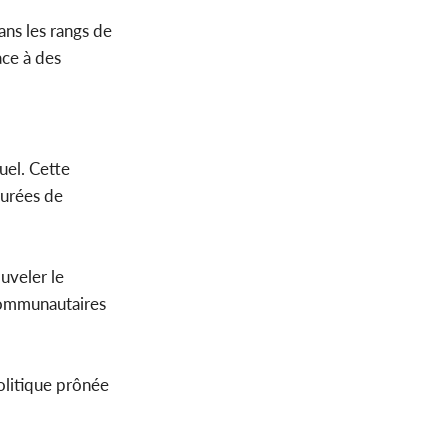
ans les rangs de
ace à des
uel. Cette
turées de
uveler le
 communautaires
olitique prônée