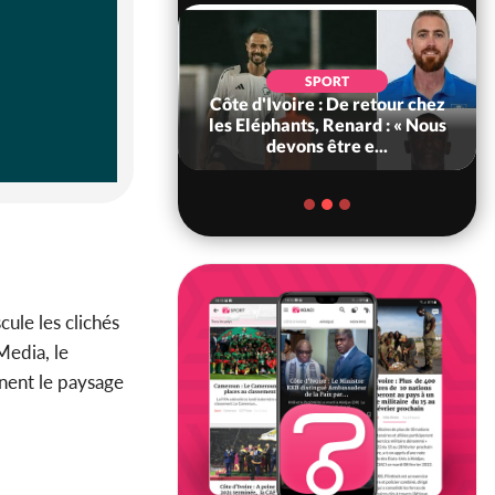
POLITIQUE
d'Ivoire : 66e
SPORT
versaire de
Côte d'Ivoire : De retour chez
ance, les Forces de
les Eléphants, Renard : « Nous
fense e...
devons être e...
ule les clichés
Media, le
ènent le paysage