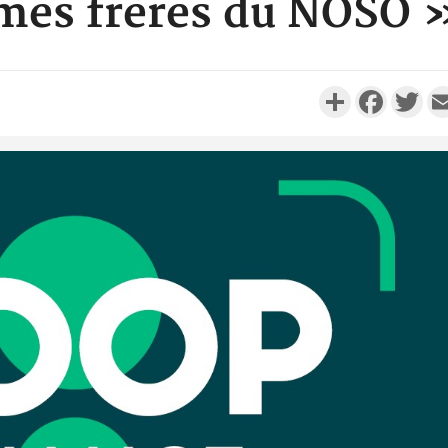
mes frères du NOSO 
Partager
Faceboo
Twi
Côte d'I
personnes 
Côte d'Ivo
son coll
million