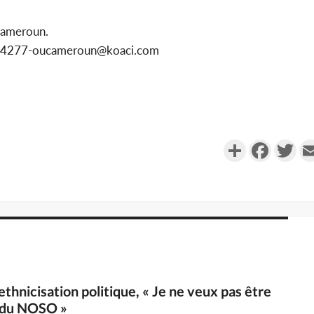
Cameroun.
1154277-oucameroun@koaci.com
Partager
Faceboo
Twi
thnicisation politique, « Je ne veux pas être
s du NOSO »