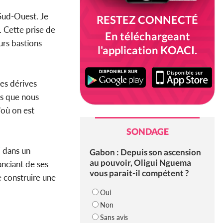
 Sud-Ouest. Je
RESTEZ CONNECTÉ
 Cette prise de
En téléchargeant
urs bastions
l'application KOACI.
les dérives
ps que nous
'où on est
SONDAGE
F
dans un
Gabon : Depuis son ascension
au pouvoir, Oligui Nguema
anciant de ses
vous parait-il compétent ?
 construire une
Oui
Non
Sans avis