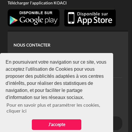
Télécharger l'application KOACI
NOUS CONTACTER
contact@koaci.com
koaci@yahoo.fr
En poursuivant votre navigation sur ce site, vous
+225 07 08 85 52 93
acceptez l'utilisation de Cookies pour vous
proposer des publicités adaptées à vos centres
d'intérêts, pour réaliser des statistiques de
NEWSLETTER
navigation, et pour faciliter le partage
Restez connecté via notre newsletter
d'information sur les réseaux sociaux.
S'abonner
Pour en savoir plus et paramétrer les cookies,
Se désabonner
cliquer ici
J'accepte