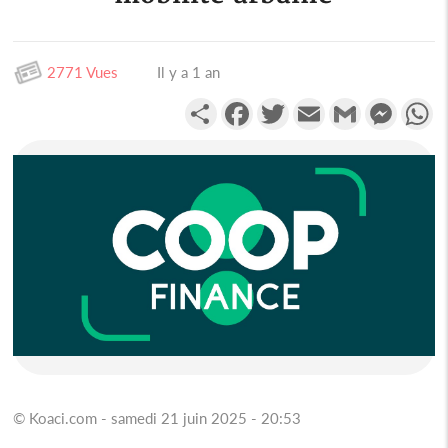
2771 Vues
Il y a 1 an
Partager
Facebook
Twitter
Email
Gmail
Messen
W
© Koaci.com - samedi 21 juin 2025 - 20:53