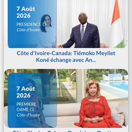
7 Août
2026
PRESIDENCE CI
Côte d'Ivoire
Côte d'Ivoire-Canada: Tiémoko Meyliet
Koné échange avec An...
7 Août
2026
PREMIERE
DAME CI
Côte d'Ivoire