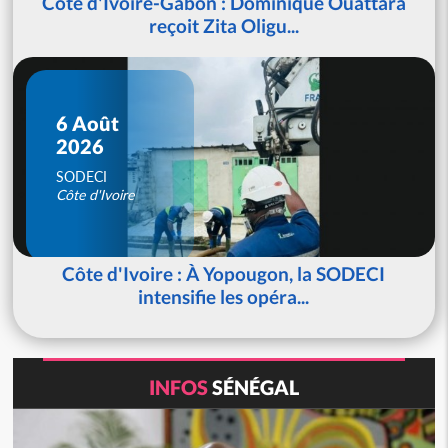
Côte d'Ivoire-Gabon : Dominique Ouattara
reçoit Zita Oligu...
6 Août
2026
SODECI
Côte d'Ivoire
Côte d'Ivoire : À Yopougon, la SODECI
intensifie les opéra...
INFOS
SÉNÉGAL