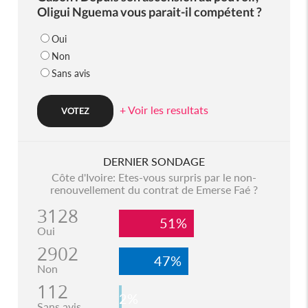
Oligui Nguema vous parait-il compétent ?
Oui
Non
Sans avis
+ Voir les resultats
DERNIER SONDAGE
Côte d'Ivoire: Etes-vous surpris par le non-
renouvellement du contrat de Emerse Faé ?
3128
51%
Oui
2902
47%
Non
112
2%
Sans avis