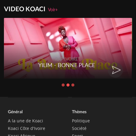
VIDEO KOACI
Voir+
RAP IVOIRE
YILIM - BONNE PLACE
Général
Thèmes
A la une de Koaci
Politique
Koaci Côte d'Ivoire
Société
Koaci Afrique
Sport