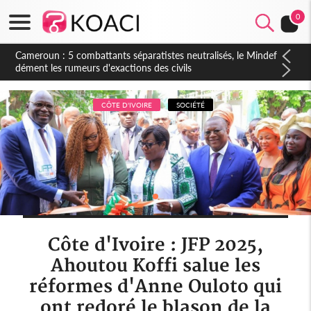
0
Côte d'Ivoire : Violences tragiques à Kossandji (Mé) ayant fait
03 morts, Achi : « les auteurs de ces actes seront identifiés,
interpellés et traduits devant la justice »
CÔTE D'IVOIRE
SOCIÉTÉ
Côte d'Ivoire : JFP 2025,
Ahoutou Koffi salue les
réformes d'Anne Ouloto qui
ont redoré le blason de la