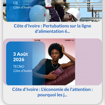
CIE
Côte d'Ivoire
Côte d'Ivoire : Pertubations sur la ligne
d'alimentation é...
3 Août
2026
TECNO
Côte d'Ivoire
Côte d'Ivoire : L'économie de l'attention :
pourquoi les j...