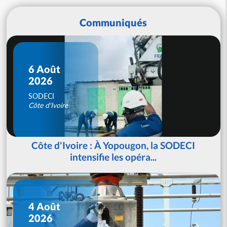
Communiqués
6 Août
2026
SODECI
Côte d'Ivoire
Côte d'Ivoire : À Yopougon, la SODECI
intensifie les opéra...
4 Août
2026