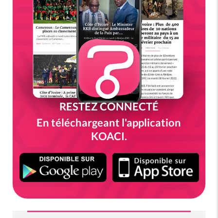
RESTEZ CONNECTÉ
En téléchargeant l'application
KOACI.