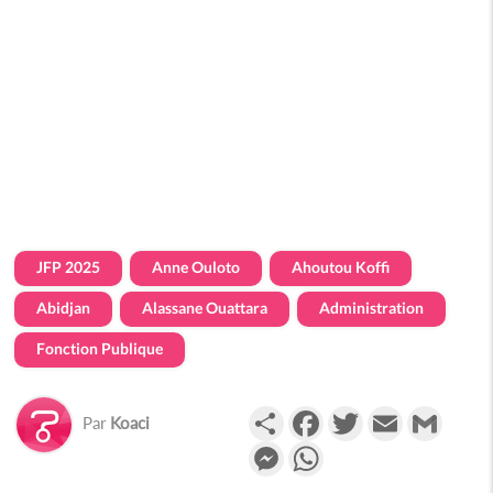
JFP 2025
Anne Ouloto
Ahoutou Koffi
Abidjan
Alassane Ouattara
Administration
Fonction Publique
Partager
Facebook
Twitter
Email
Gmail
Par
Koaci
Messenger
WhatsApp