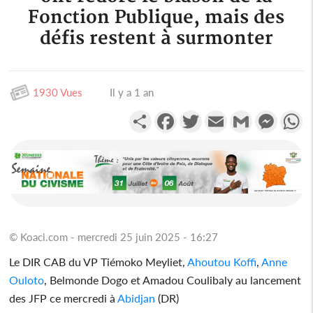
Fonction Publique, mais des
défis restent à surmonter
1930 Vues
Il y a 1 an
Partager
Facebook
Twitter
Email
Gmail
Messen
W
© Koaci.com - mercredi 25 juin 2025 - 16:27
Le DIR CAB du VP Tiémoko Meyliet,
Ahoutou Koffi
,
Anne
Ouloto
, Belmonde Dogo et Amadou Coulibaly au lancement
des JFP ce mercredi à
Abidjan
(DR)