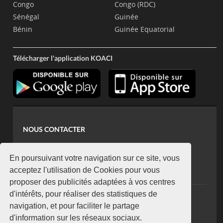
Congo
Congo (RDC)
Sénégal
Guinée
Bénin
Guinée Equatorial
Télécharger l'application KOACI
NOUS CONTACTER
contact@koaci.com
koaci@yahoo.fr
En poursuivant votre navigation sur ce site, vous
+225 07 08 85 52 93
acceptez l'utilisation de Cookies pour vous
proposer des publicités adaptées à vos centres
d'intérêts, pour réaliser des statistiques de
NEWSLETTER
navigation, et pour faciliter le partage
Restez connecté via notre newsletter
d'information sur les réseaux sociaux.