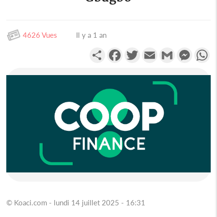
4626 Vues
Il y a 1 an
Partager
Facebook
Twitter
Email
Gmail
Messen
W
© Koaci.com - lundi 14 juillet 2025 - 16:31