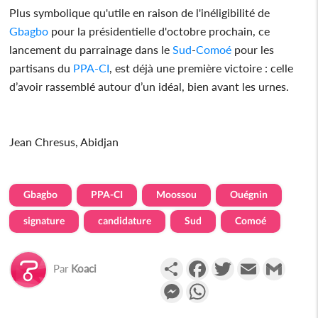
Plus symbolique qu'utile en raison de l'inéligibilité de
Gbagbo
pour la présidentielle d'octobre prochain, ce
lancement du parrainage dans le
Sud
-
Comoé
pour les
partisans du
PPA-CI
, est déjà une première victoire : celle
d’avoir rassemblé autour d’un idéal, bien avant les urnes.
Jean Chresus, Abidjan
Gbagbo
PPA-CI
Moossou
Ouégnin
signature
candidature
Sud
Comoé
Partager
Facebook
Twitter
Email
Gmail
Par
Koaci
Messenger
WhatsApp