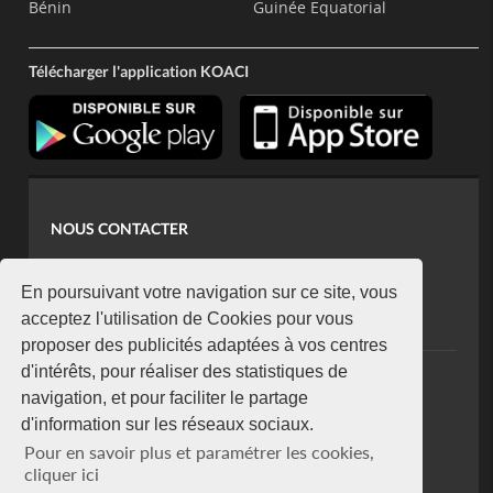
Bénin
Guinée Equatorial
Télécharger l'application KOACI
NOUS CONTACTER
contact@koaci.com
koaci@yahoo.fr
En poursuivant votre navigation sur ce site, vous
+225 07 08 85 52 93
acceptez l'utilisation de Cookies pour vous
proposer des publicités adaptées à vos centres
d'intérêts, pour réaliser des statistiques de
NEWSLETTER
navigation, et pour faciliter le partage
Restez connecté via notre newsletter
d'information sur les réseaux sociaux.
S'abonner
Pour en savoir plus et paramétrer les cookies,
Se désabonner
cliquer ici