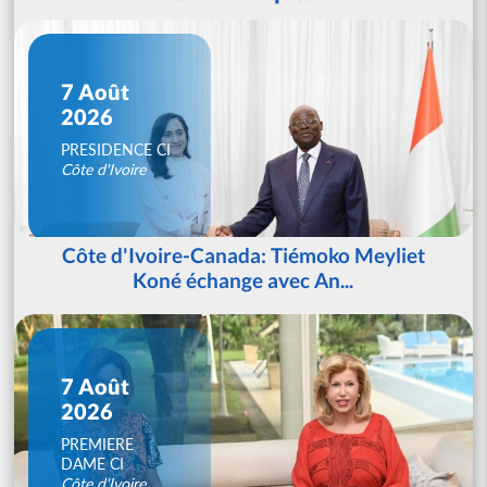
7 Août
2026
PRESIDENCE CI
Côte d'Ivoire
Côte d'Ivoire-Canada: Tiémoko Meyliet
Koné échange avec An...
7 Août
2026
PREMIERE
DAME CI
Côte d'Ivoire