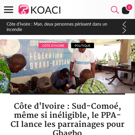
0
Côte d'Ivoire : Séileu, la célébration de la fête nationale
transformée en vaste campagne contre les produits
dépigmentants dangereux
CÔTE D'IVOIRE
POLITIQUE
Côte d'Ivoire : Sud-Comoé,
même si inéligible, le PPA-
CI lance les parrainages pour
Gbagbo