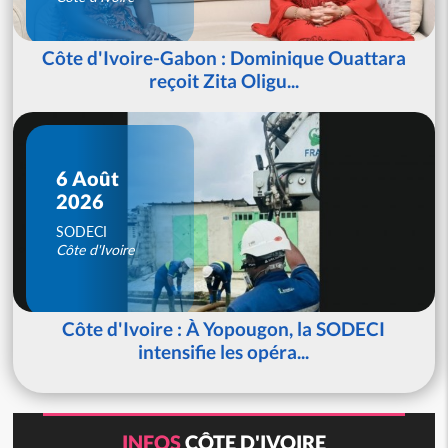
Côte d'Ivoire-Gabon : Dominique Ouattara
reçoit Zita Oligu...
6 Août
2026
SODECI
Côte d'Ivoire
Côte d'Ivoire : À Yopougon, la SODECI
intensifie les opéra...
INFOS
CÔTE D'IVOIRE