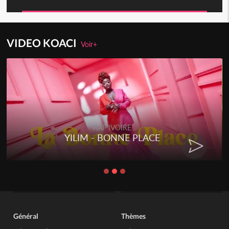
VIDEO KOACI
Voir+
RAP IVOIRE
YILIM - BONNE PLACE
Général
Thèmes