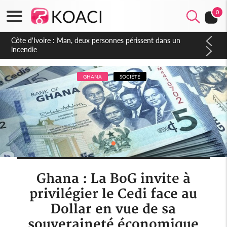
0
Côte d'Ivoire : Séileu, la célébration de la fête nationale
transformée en vaste campagne contre les produits
dépigmentants dangereux
GHANA
SOCIÉTÉ
Ghana : La BoG invite à
privilégier le Cedi face au
Dollar en vue de sa
souveraineté économique