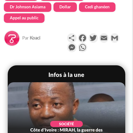
Dr Johnson Asiama
Dollar
Cedi ghanéen
Appel au public
Partager
Facebook
Twitter
Email
Gmail
Par
Koaci
Messenger
WhatsApp
Infos à la une
SOCIÉTÉ
Côte d'Ivoire : MIRAH, la guerre des