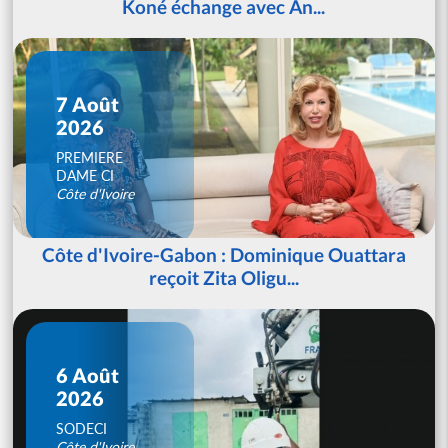
Koné échange avec An...
7 Août
2026
PREMIERE
DAME CI
Côte d'Ivoire
Côte d'Ivoire-Gabon : Dominique Ouattara
reçoit Zita Oligu...
6 Août
2026
SODECI
Côte d'Ivoire