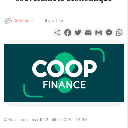
3843 Vues
Il y a 1 an
Partager
Facebook
Twitter
Email
Gmail
Messen
W
© Koaci.com - mardi 22 juillet 2025 - 14:30