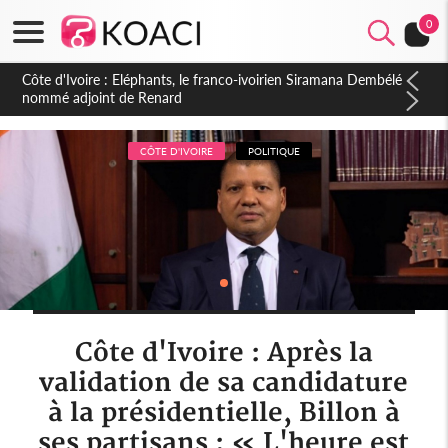
0
Cameroun : 5 combattants séparatistes neutralisés, le Mindef
dément les rumeurs d'exactions des civils
CÔTE D'IVOIRE
POLITIQUE
Côte d'Ivoire : Après la
validation de sa candidature
à la présidentielle, Billon à
ses partisans : « L'heure est