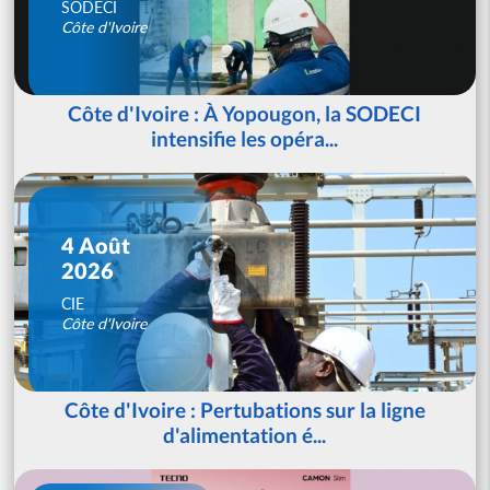
SODECI
Côte d'Ivoire
Côte d'Ivoire : À Yopougon, la SODECI
intensifie les opéra...
4 Août
2026
CIE
Côte d'Ivoire
Côte d'Ivoire : Pertubations sur la ligne
d'alimentation é...