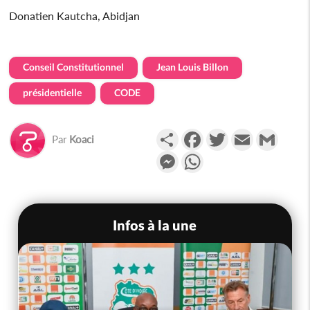
Donatien Kautcha, Abidjan
Conseil Constitutionnel
Jean Louis Billon
présidentielle
CODE
Partager
Facebook
Twitter
Email
Gmail
Par
Koaci
Messenger
WhatsApp
Infos à la une