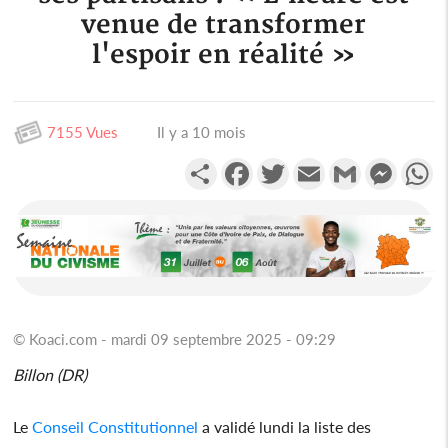
venue de transformer
l'espoir en réalité »
7155 Vues
Il y a 10 mois
Partager
Facebook
Twitter
Email
Gmail
Messen
W
© Koaci.com - mardi 09 septembre 2025 - 09:29
Billon (DR)
Le
Conseil Constitutionnel
a validé lundi la liste des