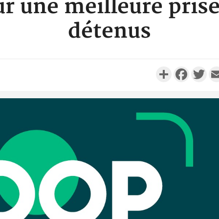
r une meilleure pris
détenus
Partager
Faceboo
Twi
SOCIÉTÉ
Côte d'Ivoire : Man
personnes périssent 
incendie
SOCIÉTÉ
Côte d'Ivoire : Daloa,