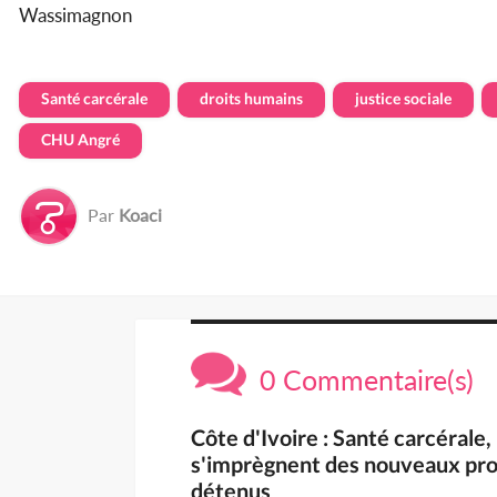
Wassimagnon
Santé carcérale
droits humains
justice sociale
CHU Angré
Par
Koaci
0 Commentaire(s)
Côte d'Ivoire : Santé carcérale, 
s'imprègnent des nouveaux prot
détenus