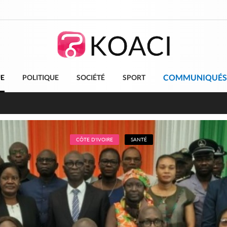
COMMUNIQUÉS
UE
POLITIQUE
SOCIÉTÉ
SPORT
leu, la célébration de la fête nationale transformée en vaste 
ngereux
CÔTE D'IVOIRE
SANTÉ