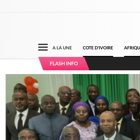
A LA UNE
COTE D'IVOIRE
AFRIQ
Côte d'Ivoire : Séi
FLASH INFO
dépigmentants da