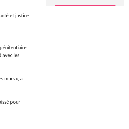
anté et justice
pénitentiaire.
 avec les
s murs », a
aissé pour