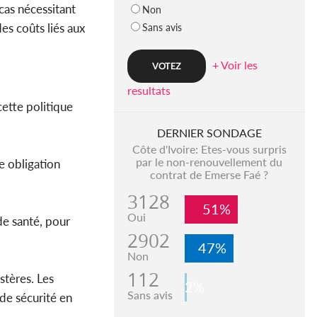
 cas nécessitant
Non
es coûts liés aux
Sans avis
+ Voir les
resultats
cette politique
DERNIER SONDAGE
Côte d'Ivoire: Etes-vous surpris
par le non-renouvellement du
e obligation
contrat de Emerse Faé ?
3128
51%
Oui
de santé, pour
2902
47%
Non
112
stères. Les
2%
Sans avis
 de sécurité en