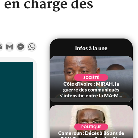
e en charge des
k
tter
Email
Gmail
Messenger
WhatsApp
Infos à la une
SOCIÉTÉ
, deux
Côte d'Ivoire : MIRAH, la
Côte d'I
dans un
guerre des communiqués
réussi 
s'intensifie entre la MA-M...
Adam
POLITIQUE
 il tue
Cameroun : Décès à 86 ans de
Bénin :