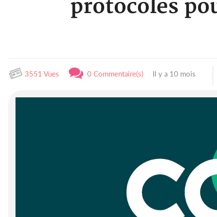
protocoles pou
3551 Vues
0 Commentaire(s)
Il y a 10 mois