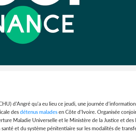
son collègue et ca
millions dans une 
POLITIQUE
Côte d'Ivoire : 
anniversaire d
l'Indépendance, les F
Défense e...
(CHU) d’Angré qu’a eu lieu ce jeudi, une journée d’information
icale des
détenus malades
en Côte d’Ivoire. Organisée conjoi
rture Maladie Universelle et le Ministère de la Justice et des
a santé et du système pénitentiaire sur les modalités de trans