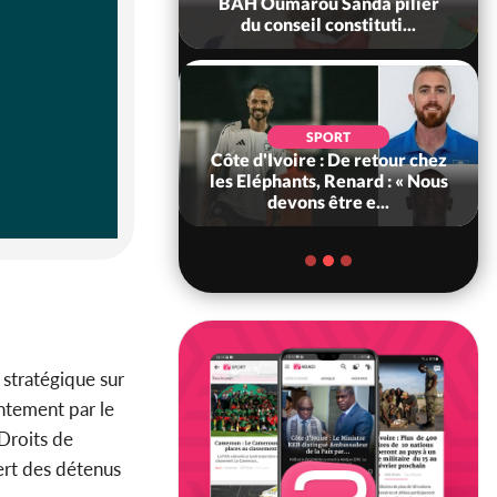
che 38
BAH Oumarou Sanda pilier
Patrice 
fo...
du conseil constituti...
66e
Ghana
SPORT
e
Côte d'Ivoire : De retour chez
nomm
orces de
les Eléphants, Renard : « Nous
Défense,
devons être e...
 stratégique sur
ntement par le
 Droits de
fert des détenus