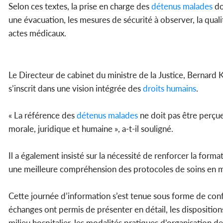
Selon ces textes, la prise en charge des
détenus malades
do
une évacuation, les mesures de sécurité à observer, la qual
actes médicaux.
Le Directeur de cabinet du ministre de la Justice, Bernard K
s’inscrit dans une vision intégrée des
droits humains
.
« La référence des
détenus malades
ne doit pas être perçu
morale, juridique et humaine », a-t-il souligné.
Il a également insisté sur la nécessité de renforcer la form
une meilleure compréhension des protocoles de soins en mi
Cette journée d’information s’est tenue sous forme de con
échanges ont permis de présenter en détail, les disposition
milieu hospitalier, les modalités pratiques d’organisation d