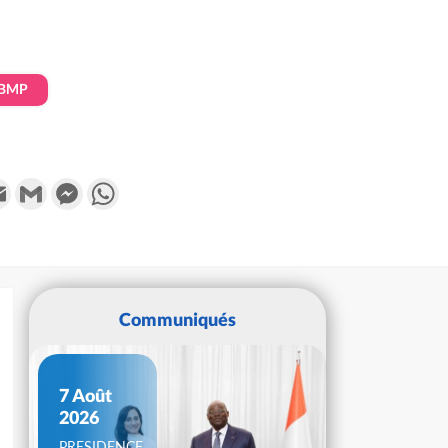
BMP
k
tter
Email
Gmail
Messenger
WhatsApp
Communiqués
7 Août
2026
PRESIDENCE