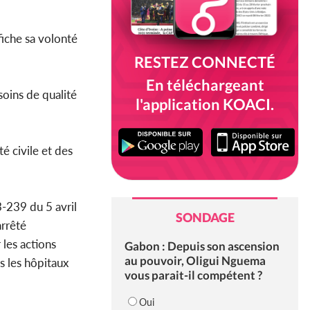
fiche sa volonté
RESTEZ CONNECTÉ
En téléchargeant
soins de qualité
l'application KOACI.
té civile et des
-239 du 5 avril
SONDAGE
arrêté
 les actions
Gabon : Depuis son ascension
au pouvoir, Oligui Nguema
rs les hôpitaux
vous parait-il compétent ?
Oui