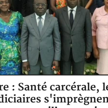
re : Santé carcérale, l
udiciaires s'imprègn