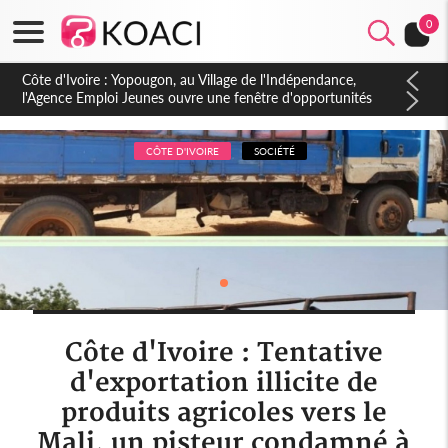
0
Côte d'Ivoire : CHU de Treichville, après la fronde, les agents
contractuels obtiennent un accord avec la direction sur les
arriérés du SMIG 2023
CÔTE D'IVOIRE
SOCIÉTÉ
Côte d'Ivoire : Tentative
d'exportation illicite de
produits agricoles vers le
Mali, un pisteur condamné à