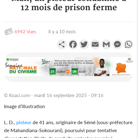
12 mois de prison ferme
6942 Vues
Il y a 10 mois
Partager
Facebook
Twitter
Email
Gmail
Messen
W
© Koaci.com - mardi 16 septembre 2025 - 09:16
Image d’illustration
L. D.,
pisteur
de 41 ans, originaire de Sémé (sous-préfecture
de Mahandiana-Sokourani), poursuivi pour tentative