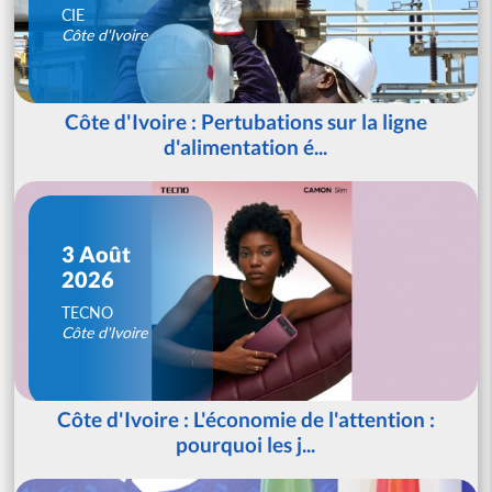
CIE
Côte d'Ivoire
Côte d'Ivoire : Pertubations sur la ligne
d'alimentation é...
3 Août
2026
TECNO
Côte d'Ivoire
Côte d'Ivoire : L'économie de l'attention :
pourquoi les j...