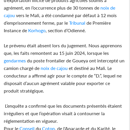
d’exportation illicite de produits agricoles soumis à
agrément, en l’occurrence plus de 30 tonnes de
noix de
cajou
vers le Mali, a été condamné par défaut à 12 mois
d’emprisonnement ferme, par le
Tribunal
de Première
Instance de
Korhogo
, section d’Odienné.
Le prévenu était absent lors du jugement. Nous apprenons
que, les faits remontent au 15 juin 2024, lorsque les
gendarmes
du poste frontalier de Goueya ont intercepté un
camion chargé de
noix de cajou
et destiné au Mali. Le
conducteur a affirmé agir pour le compte de “D.”, lequel ne
disposait d’aucun agrément valable pour exporter ce
produit stratégique.
L’enquête a confirmé que les documents présentés étaient
irréguliers et que l’opération visait à contourner la
réglementation en vigueur.
Pour le
Conseil
du
Coton
, de l'Anacarde et du Karité, le