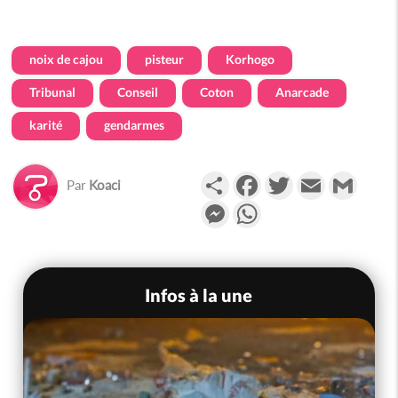
noix de cajou
pisteur
Korhogo
Tribunal
Conseil
Coton
Anarcade
karité
gendarmes
Partager
Facebook
Twitter
Email
Gmail
Par
Koaci
Messenger
WhatsApp
Infos à la une