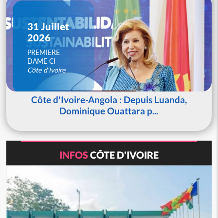
31 Juillet
2026
PREMIERE
DAME CI
Côte d'Ivoire
Côte d'Ivoire-Angola : Depuis Luanda,
Dominique Ouattara p...
INFOS
CÔTE D'IVOIRE