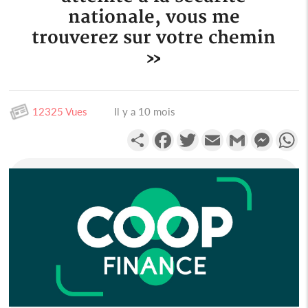
nationale, vous me
trouverez sur votre chemin
»
12325 Vues
Il y a 10 mois
Partager
Facebook
Twitter
Email
Gmail
Messen
W