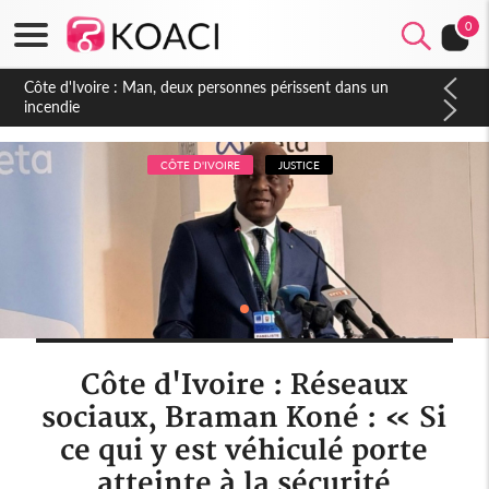
0
Côte d'Ivoire : Séileu, la célébration de la fête nationale
transformée en vaste campagne contre les produits
dépigmentants dangereux
CÔTE D'IVOIRE
JUSTICE
Côte d'Ivoire : Réseaux
sociaux, Braman Koné : « Si
ce qui y est véhiculé porte
atteinte à la sécurité