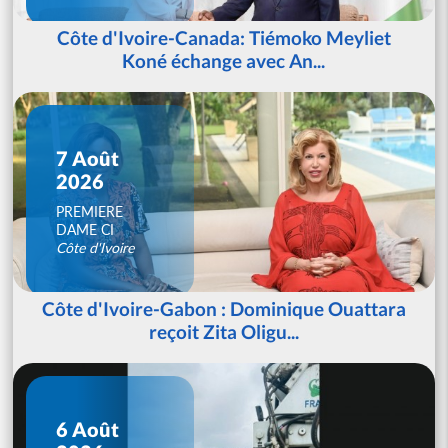
Côte d'Ivoire-Canada: Tiémoko Meyliet
Koné échange avec An...
7 Août
2026
PREMIERE
DAME CI
Côte d'Ivoire
Côte d'Ivoire-Gabon : Dominique Ouattara
reçoit Zita Oligu...
6 Août