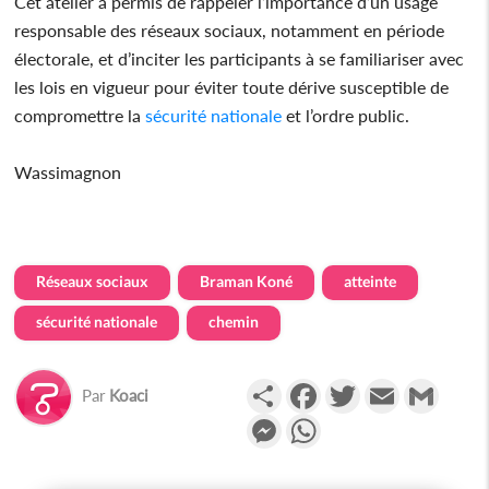
Cet atelier a permis de rappeler l’importance d’un usage
responsable des réseaux sociaux, notamment en période
électorale, et d’inciter les participants à se familiariser avec
les lois en vigueur pour éviter toute dérive susceptible de
compromettre la
sécurité nationale
et l’ordre public.
Wassimagnon
Réseaux sociaux
Braman Koné
atteinte
sécurité nationale
chemin
Partager
Facebook
Twitter
Email
Gmail
Par
Koaci
Messenger
WhatsApp