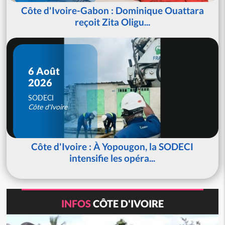
Côte d'Ivoire-Gabon : Dominique Ouattara
reçoit Zita Oligu...
6 Août
2026
SODECI
Côte d'Ivoire
Côte d'Ivoire : À Yopougon, la SODECI
intensifie les opéra...
INFOS
CÔTE D'IVOIRE