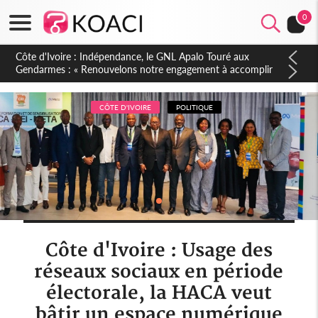
0
Sierra Leone : Un projet de réforme constitutionnelle en
gestation, points clés des amendements, un exclu d'avance
CÔTE D'IVOIRE
POLITIQUE
Côte d'Ivoire : Usage des
réseaux sociaux en période
électorale, la HACA veut
bâtir un espace numérique