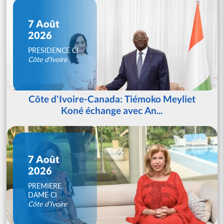
7 Août
2026
PRESIDENCE CI
Côte d'Ivoire
Côte d'Ivoire-Canada: Tiémoko Meyliet
Koné échange avec An...
7 Août
2026
PREMIERE
DAME CI
Côte d'Ivoire