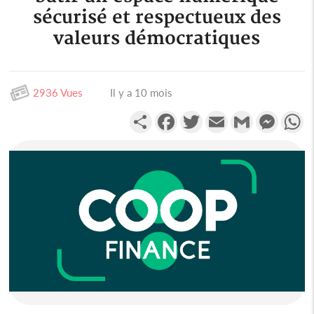
sécurisé et respectueux des
valeurs démocratiques
2936 Vues
Il y a 10 mois
Partager
Facebook
Twitter
Email
Gmail
Messen
W