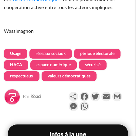
coopération active entre tous les acteurs impliqués.
Wassimagnon
Usage
réseaux sociaux
période électorale
HACA
espace numérique
sécurisé
respectueux
valeurs démocratiques
Partager
Facebook
Twitter
Email
Gmail
Par
Koaci
Messenger
WhatsApp
Infos à la une