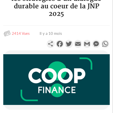
durable au coeur de la JNP
2025
2414 Vues
Il y a 10 mois
Partager
Facebook
Twitter
Email
Gmail
Messen
W