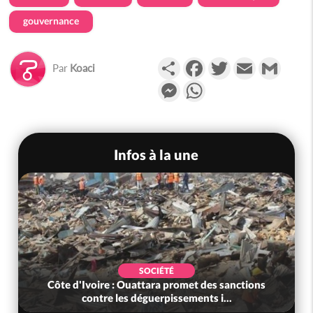
gouvernance
Partager
Facebook
Twitter
Email
Gmail
Par
Koaci
Messenger
WhatsApp
Infos à la une
SOCIÉTÉ
Côte d'Ivoire : Ouattara promet des sanctions
contre les déguerpissements i...