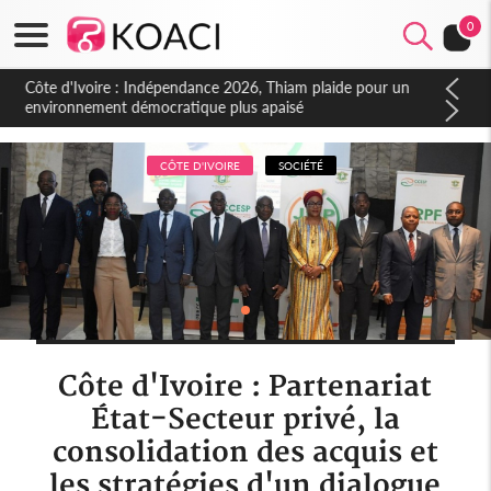
0
Côte d'Ivoire : Indépendance 2026, Thiam plaide pour un
environnement démocratique plus apaisé
CÔTE D'IVOIRE
SOCIÉTÉ
Côte d'Ivoire : Partenariat
État-Secteur privé, la
consolidation des acquis et
les stratégies d'un dialogue