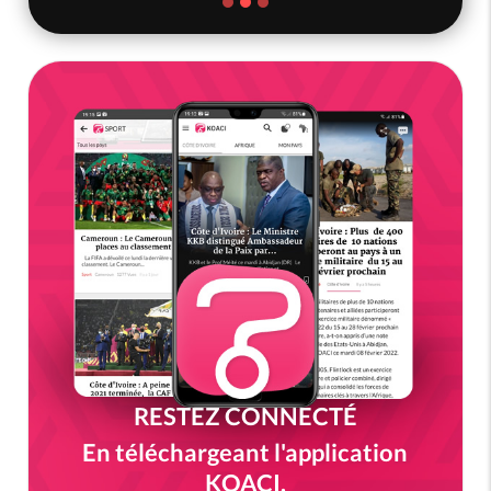
RESTEZ CONNECTÉ
En téléchargeant l'application
KOACI.