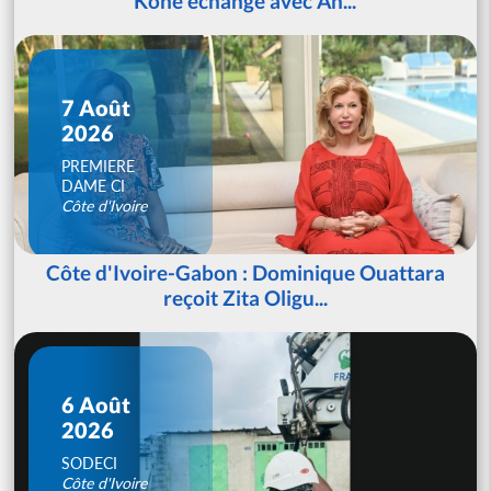
Koné échange avec An...
7 Août
2026
PREMIERE
DAME CI
Côte d'Ivoire
Côte d'Ivoire-Gabon : Dominique Ouattara
reçoit Zita Oligu...
6 Août
2026
SODECI
Côte d'Ivoire