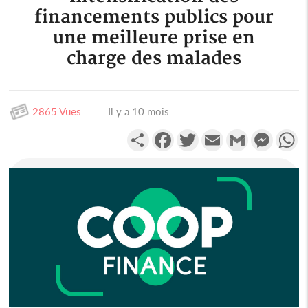
financements publics pour
une meilleure prise en
charge des malades
2865 Vues
Il y a 10 mois
Partager
Facebook
Twitter
Email
Gmail
Messen
W