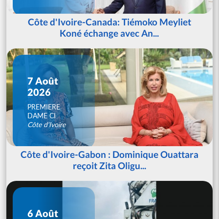
Côte d'Ivoire-Canada: Tiémoko Meyliet
Koné échange avec An...
7 Août
2026
PREMIERE
DAME CI
Côte d'Ivoire
Côte d'Ivoire-Gabon : Dominique Ouattara
reçoit Zita Oligu...
6 Août