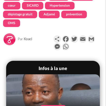
cœur
SICARD
Hypertension
dépistage gratuit
Adjamé
prévention
OMS
Partager
Facebook
Twitter
Email
Gmail
Par
Koaci
Messenger
WhatsApp
Infos à la une