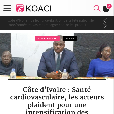
0
Côte d'Ivoire : Séileu, la célébration de la fête nationale
transformée en vaste campagne contre les produits
dépigmentants dangereux
CÔTE D'IVOIRE
SANTÉ
Côte d'Ivoire : Santé
cardiovasculaire, les acteurs
plaident pour une
intensification des