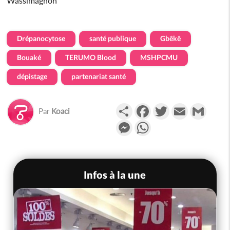
Wassimagnon
Drépanocytose
santé publique
Gbêkê
Bouaké
TERUMO Blood
MSHPCMU
dépistage
partenariat santé
Partager
Facebook
Twitter
Email
Gmail
Par
Koaci
Messenger
WhatsApp
Infos à la une