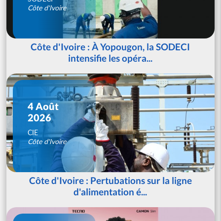
Côte d'Ivoire
Côte d'Ivoire : À Yopougon, la SODECI
intensifie les opéra...
4 Août
2026
CIE
Côte d'Ivoire
Côte d'Ivoire : Pertubations sur la ligne
d'alimentation é...