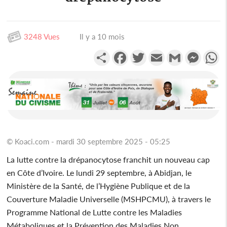
3248 Vues
Il y a 10 mois
Partager
Facebook
Twitter
Email
Gmail
Messen
W
© Koaci.com - mardi 30 septembre 2025 - 05:25
La lutte contre la drépanocytose franchit un nouveau cap
en Côte d’Ivoire. Le lundi 29 septembre, à Abidjan, le
Ministère de la Santé, de l’Hygiène Publique et de la
Couverture Maladie Universelle (MSHPCMU), à travers le
Programme National de Lutte contre les Maladies
Métaboliques et la Prévention des Maladies Non