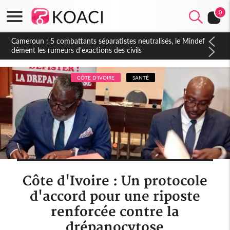
0
Cameroun : 5 combattants séparatistes neutralisés, le Mindef
dément les rumeurs d'exactions des civils
CÔTE D'IVOIRE
SANTÉ
Côte d'Ivoire : Un protocole
d'accord pour une riposte
renforcée contre la
drépanocytose