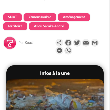
SNAT
Yamoussoukro
Aménagement
territoire
Allou Saraka André
Partager
Facebook
Twitter
Email
Gmail
Par
Koaci
Messenger
WhatsApp
Infos à la une