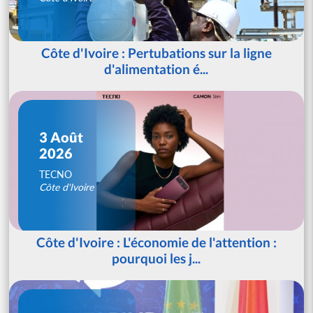
Côte d'Ivoire : Pertubations sur la ligne
d'alimentation é...
3 Août
2026
TECNO
Côte d'Ivoire
Côte d'Ivoire : L'économie de l'attention :
pourquoi les j...