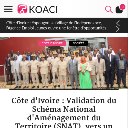
0
Côte d'Ivoire : CHU de Treichville, après la fronde, les agents
contractuels obtiennent un accord avec la direction sur les
arriérés du SMIG 2023
CÔTE D'IVOIRE
SOCIÉTÉ
Côte d'Ivoire : Validation du
Schéma National
d'Aménagement du
Territoire (SNAT), vers un