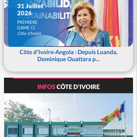
31 Juillet
2026
PREMIERE
DAME CI
Côte d'Ivoire
Côte d'Ivoire-Angola : Depuis Luanda,
Dominique Ouattara p...
INFOS
CÔTE D'IVOIRE