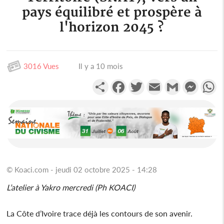
pays équilibré et prospère à
l'horizon 2045 ?
3016 Vues
Il y a 10 mois
Partager
Facebook
Twitter
Email
Gmail
Messen
W
© Koaci.com - jeudi 02 octobre 2025 - 14:28
L’atelier à Yakro mercredi (Ph KOACI)
La Côte d’Ivoire trace déjà les contours de son avenir.