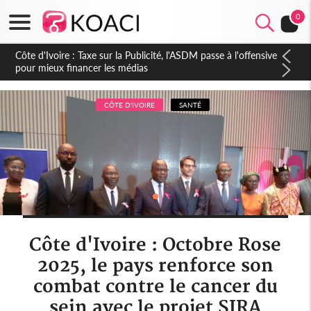
0
Côte d'Ivoire : Industrie des loisirs, Cocody, laboratoire du
futur hub touristique africain, un secteur en pleine révolution
CÔTE D'IVOIRE
SANTÉ
Côte d'Ivoire : Octobre Rose
2025, le pays renforce son
combat contre le cancer du
sein avec le projet SIRA