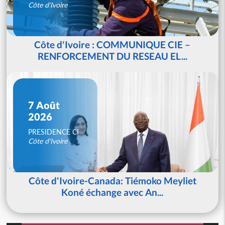
Côte d'Ivoire
Côte d'Ivoire : COMMUNIQUE CIE –
RENFORCEMENT DU RESEAU EL...
7 Août
2026
PRESIDENCE CI
Côte d'Ivoire
Côte d'Ivoire-Canada: Tiémoko Meyliet
Koné échange avec An...