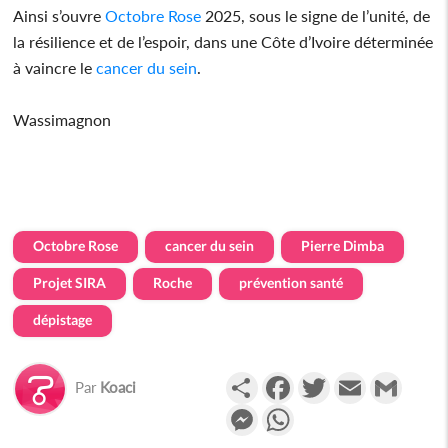
Ainsi s’ouvre
Octobre Rose
2025, sous le signe de l’unité, de
la résilience et de l’espoir, dans une Côte d’Ivoire déterminée
à vaincre le
cancer du sein
.
Wassimagnon
Octobre Rose
cancer du sein
Pierre Dimba
Projet SIRA
Roche
prévention santé
dépistage
Partager
Facebook
Twitter
Email
Gmail
Par
Koaci
Messenger
WhatsApp