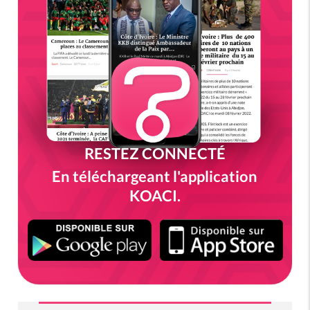
RESTEZ CONNECTÉ
En téléchargeant l'application
KOACI.