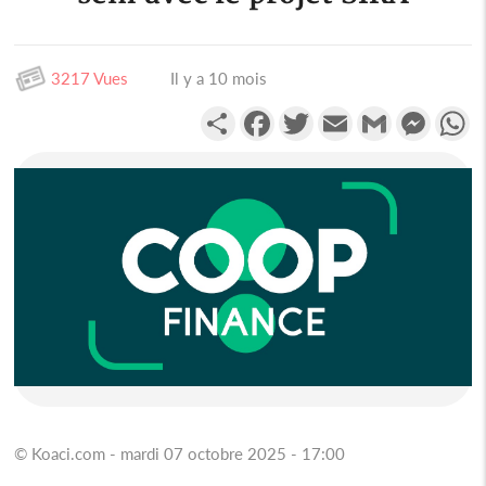
3217 Vues
Il y a 10 mois
Partager
Facebook
Twitter
Email
Gmail
Messen
W
© Koaci.com - mardi 07 octobre 2025 - 17:00