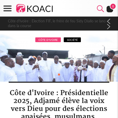
0
Côte d'Ivoire : Election FIF, le frère de feu Sidy Diallo se lance
dans la course
CÔTE D'IVOIRE
SOCIÉTÉ
Côte d'Ivoire : Présidentielle
2025, Adjamé élève la voix
vers Dieu pour des élections
apaisées, musulmans,