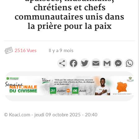
chrétiens et chefs
communautaires unis dans
la prière pour la paix
2516 Vues
Il y a 9 mois
Partager
Facebook
Twitter
Email
Gmail
Messen
W
© Koaci.com - jeudi 09 octobre 2025 - 20:40