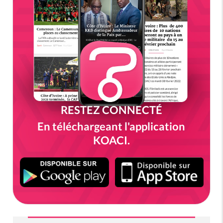
RESTEZ CONNECTÉ
En téléchargeant l'application
KOACI.