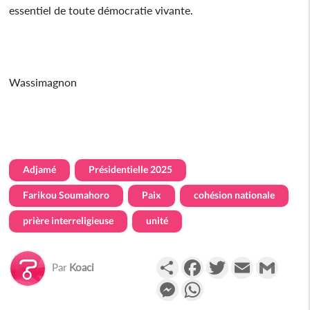
essentiel de toute démocratie vivante.
Wassimagnon
Adjamé
Présidentielle 2025
Farikou Soumahoro
Paix
cohésion nationale
prière interreligieuse
unité
Partager
Facebook
Twitter
Email
Gmail
Par
Koaci
Messenger
WhatsApp