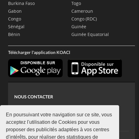
Burkina Faso
Togo
Gabon
Cameroun
Congo
Congo (RDC)
Sénégal
Guinée
Bénin
Guinée Equatorial
Télécharger l'application KOACI
NOUS CONTACTER
contact@koaci.com
koaci@yahoo.fr
En poursuivant votre navigation sur ce site, vous
+225 07 08 85 52 93
acceptez l'utilisation de Cookies pour vous
proposer des publicités adaptées à vos centres
d'intérêts, pour réaliser des statistiques de