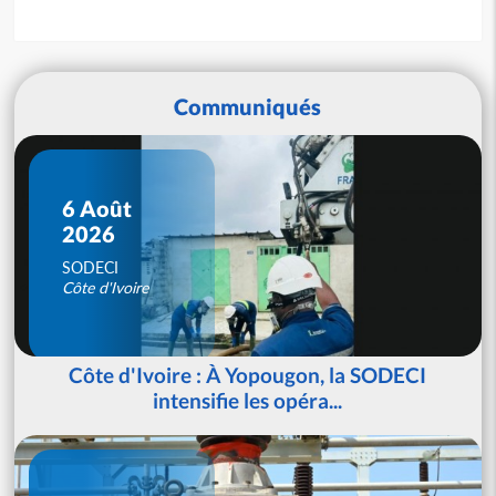
Communiqués
6 Août
2026
SODECI
Côte d'Ivoire
Côte d'Ivoire : À Yopougon, la SODECI
intensifie les opéra...