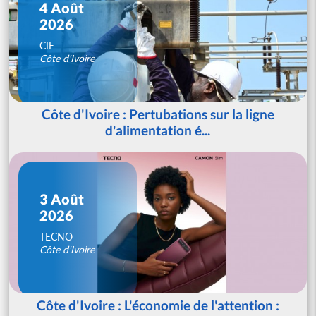
4 Août
2026
CIE
Côte d'Ivoire
Côte d'Ivoire : Pertubations sur la ligne
d'alimentation é...
3 Août
2026
TECNO
Côte d'Ivoire
Côte d'Ivoire : L'économie de l'attention :