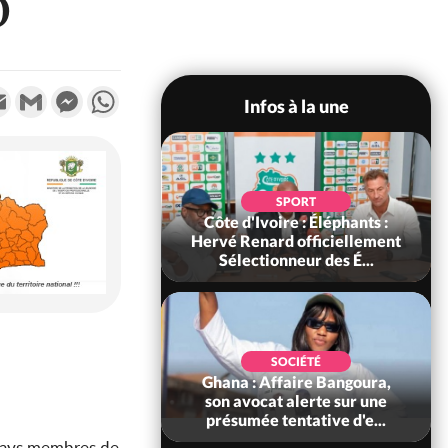
O
k
tter
Email
Gmail
Messenger
WhatsApp
Infos à la une
POLITIQUE
SPORT
voire : Violences
Côte d'Ivoire : Éléphants :
 à Kossandji (Mé)
Hervé Renard officiellement
it 03 morts, A...
Sélectionneur des É...
POLITIQUE
SOCIÉTÉ
 : 5 combattants
Ghana : Affaire Bangoura,
es neutralisés, le
son avocat alerte sur une
ément les rum...
présumée tentative d'e...
s pays membres de