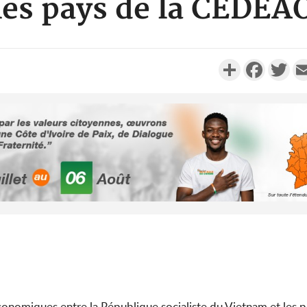
les pays de la CEDEA
Partager
Faceboo
Twi
Côte d'I
tragiques
ayant fa
Cameroun
séparatist
Mindef d
s économiques entre la République socialiste du Vietnam et le