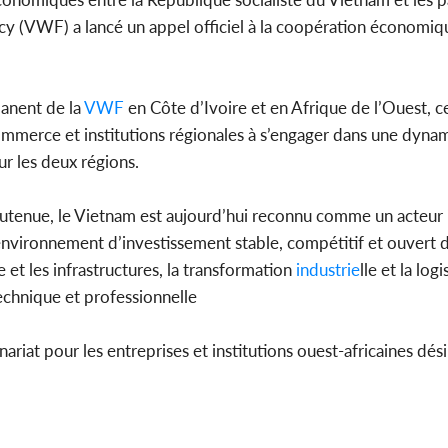
y (VWF) a lancé un appel officiel à la coopération économiqu
Côte d'Ivo
anent de la
VWF
en Côte d’Ivoire et en Afrique de l’Ouest, c
2026, le di
du P
ommerce et institutions régionales à s’engager dans une dyna
r les deux régions.
outenue, le Vietnam est aujourd’hui reconnu comme un acteur
vironnement d’investissement stable, compétitif et ouvert d
 et les infrastructures, la transformation
industrie
lle et la logi
technique et professionnelle
iat pour les entreprises et institutions ouest-africaines dés