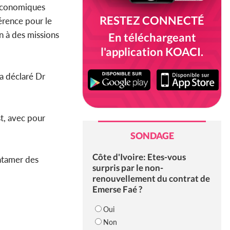
 économiques
RESTEZ CONNECTÉ
érence pour le
n à des missions
En téléchargeant
l'application KOACI.
 a déclaré Dr
t, avec pour
SONDAGE
Côte d'Ivoire: Etes-vous
ntamer des
surpris par le non-
renouvellement du contrat de
Emerse Faé ?
Oui
Non