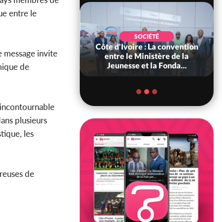
e entre le
POLITIQUE
SOCIÉTÉ
ire : Indépendance
Côte d'Ivoire : La convention
e message invite
scours très attendu
entre le Ministère de la
R Alassane...
Jeunesse et la Fonda...
mique de
 incontournable
ans plusieurs
stique, les
ireuses de