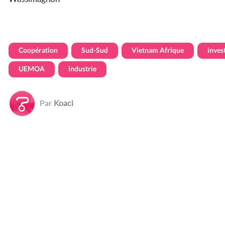
Coopération
Sud-Sud
Vietnam Afrique
inves
UEMOA
industrie
Par
Koaci