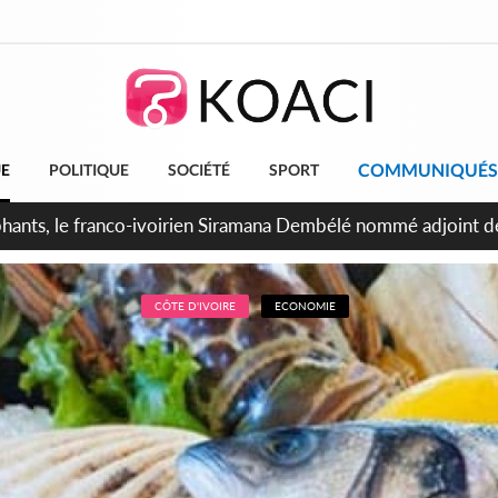
COMMUNIQUÉS
UE
POLITIQUE
SOCIÉTÉ
SPORT
ttants séparatistes neutralisés, le Mindef dément les rumeurs
CÔTE D'IVOIRE
ECONOMIE