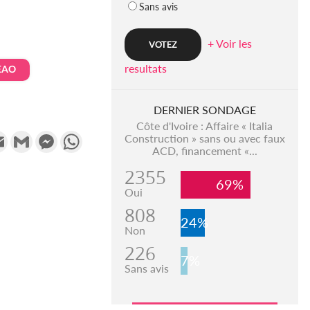
Sans avis
+ Voir les
resultats
EAO
DERNIER SONDAGE
Côte d'Ivoire : Affaire « Italia
k
tter
Email
Gmail
Messenger
WhatsApp
Construction » sans ou avec faux
ACD, financement «...
2355
69%
Oui
808
24%
Non
226
7%
Sans avis