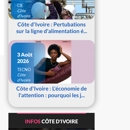
CIE
Côte
d'Ivoire
Côte d'Ivoire : Pertubations
sur la ligne d'alimentation é...
3 Août
2026
TECNO
Côte
d'Ivoire
Côte d'Ivoire : L'économie de
l'attention : pourquoi les j...
INFOS
CÔTE D'IVOIRE