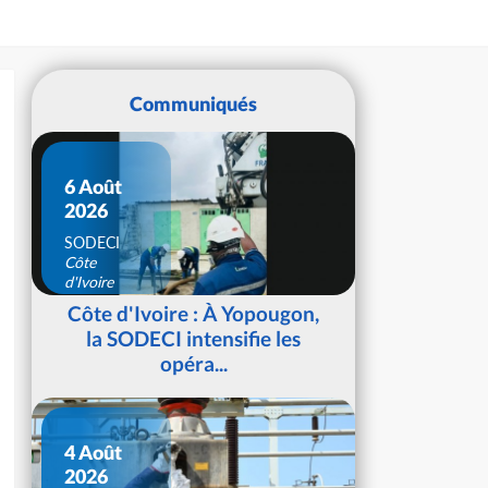
Communiqués
6 Août
2026
SODECI
Côte
d'Ivoire
Côte d'Ivoire : À Yopougon,
la SODECI intensifie les
opéra...
4 Août
2026