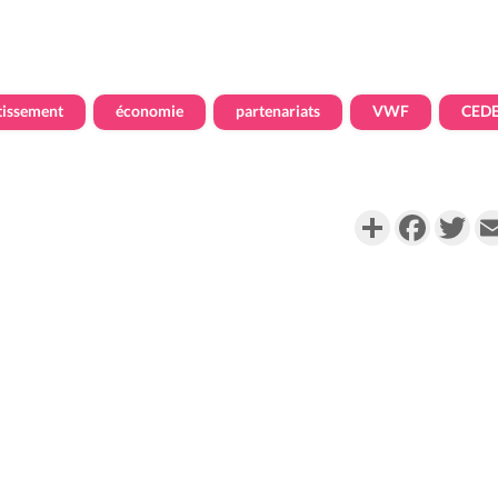
tissement
économie
partenariats
VWF
CED
Partager
Faceboo
Twi