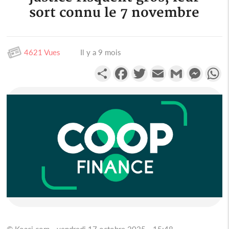
sort connu le 7 novembre
4621 Vues
Il y a 9 mois
Partager
Facebook
Twitter
Email
Gmail
Messen
W
© Koaci.com - vendredi 17 octobre 2025 - 15:48