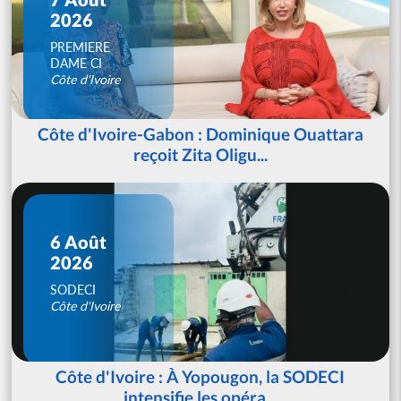
2026
PREMIERE
DAME CI
Côte d'Ivoire
Côte d'Ivoire-Gabon : Dominique Ouattara
reçoit Zita Oligu...
6 Août
2026
SODECI
Côte d'Ivoire
Côte d'Ivoire : À Yopougon, la SODECI
intensifie les opéra...