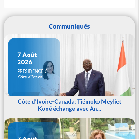
Communiqués
7 Août
2026
PRESIDENCE CI
Côte d'Ivoire
Côte d'Ivoire-Canada: Tiémoko Meyliet
Koné échange avec An...
7 Août