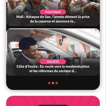
SOCIÉTÉ
ment la prise
Côte d'Ivoire : Condoléances à la famill
la...
Gnl Dem Aly, Téné Birahima : «...
POLITIQUE
modernisation
Mali : Le JNIM revendique l'attaque d'
 d...
caserne à San, au moins 10 milita...