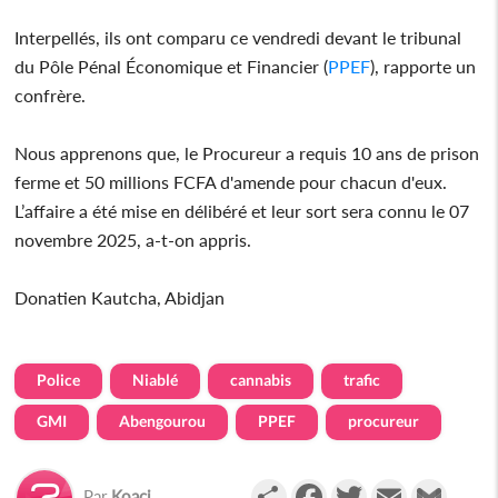
Interpellés, ils ont comparu ce vendredi devant le tribunal
du Pôle Pénal Économique et Financier (
PPEF
), rapporte un
confrère.
Nous apprenons que, le Procureur a requis 10 ans de prison
ferme et 50 millions FCFA d'amende pour chacun d'eux.
L’affaire a été mise en délibéré et leur sort sera connu le 07
novembre 2025, a-t-on appris.
Donatien Kautcha, Abidjan
Police
Niablé
cannabis
trafic
GMI
Abengourou
PPEF
procureur
Partager
Facebook
Twitter
Email
Gmail
Par
Koaci