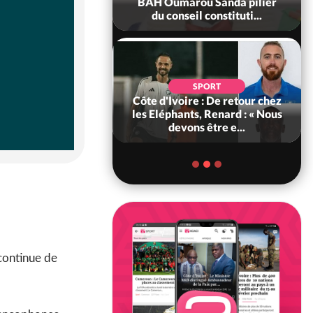
ance, les Forces de
BAH Oumarou Sanda pilier
fense e...
du conseil constituti...
SOCIÉTÉ
SPORT
voire : MIRAH, la
Côte d'Ivoire : De retour chez
des communiqués
les Eléphants, Renard : « Nous
ie entre la MA-M...
devons être e...
continue de