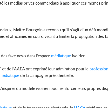
é les médias privés commerciaux à appliquer ces mêmes princ
ociaux, Maître Bourgoin a reconnu qu’il s’agit d’un défi mondi
nes et africaines en cours, visant à limiter la propagation des f
e des fake news dans l’espace
médiatique
ivoirien.
EF et de l’AAEA ont exprimé leur admiration pour le
profession
médiatique
de la campagne présidentielle.
inspirer du modèle ivoirien pour renforcer leurs propres disp
atique
et de la transparence électorale, la
HACA
réaffirme son