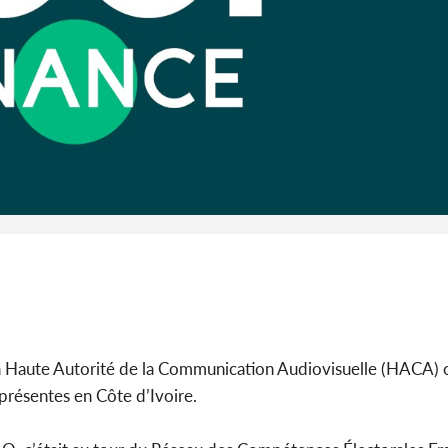
l'Indépend
Dé
Côte d'I
guerre 
s'intensif
 la Haute Autorité de la Communication Audiovisuelle (HACA) 
 présentes en Côte d’Ivoire.