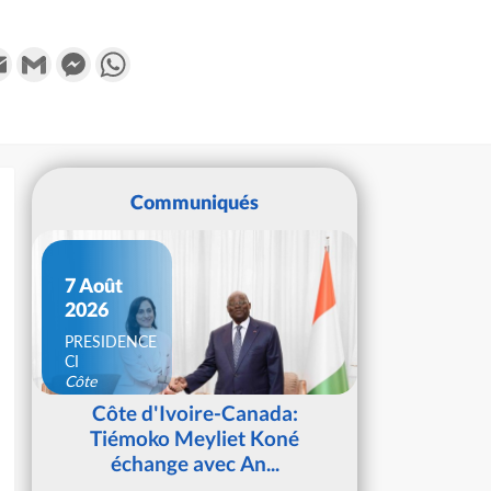
k
tter
Email
Gmail
Messenger
WhatsApp
Communiqués
7 Août
2026
PRESIDENCE
CI
Côte
d'Ivoire
Côte d'Ivoire-Canada:
Tiémoko Meyliet Koné
échange avec An...