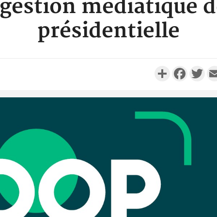
gestion médiatique 
présidentielle
Partager
Faceboo
Twi
Côte d'Ivo
réussi du
Adama 
Côte 
anni