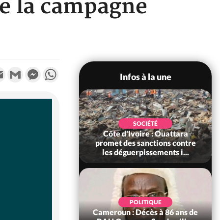
de la campagne
k
tter
Email
Gmail
Messenger
WhatsApp
Infos à la une
POLITIQUE
SOCIÉTÉ
ire : Après le pari
Côte d'Ivoire : Ouattara
 66e anniversaire,
promet des sanctions contre
Bictogo : «...
les déguerpissements i...
POLITIQUE
d'Ivoire : 66e
POLITIQUE
versaire de
Cameroun : Décès à 86 ans de