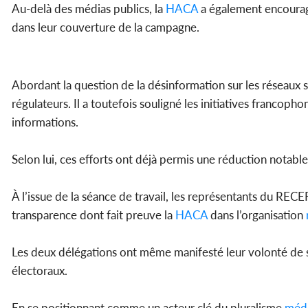
Au-delà des médias publics, la
HACA
a également encourag
dans leur couverture de la campagne.
Abordant la question de la désinformation sur les réseaux s
régulateurs. Il a toutefois souligné les initiatives francopho
informations.
Selon lui, ces efforts ont déjà permis une réduction notabl
À l’issue de la séance de travail, les représentants du REC
transparence dont fait preuve la
HACA
dans l’organisation
Les deux délégations ont même manifesté leur volonté de s’
électoraux.
En se positionnant comme un acteur clé du pluralisme
médi