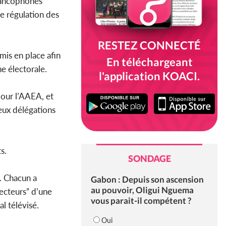
Francophones
de régulation des
RESTEZ CONNECTÉ
mis en place afin
En téléchargeant
ne électorale.
l'application KOACI.
our l’AAEA, et
eux délégations
s.
SONDAGE
. Chacun a
Gabon : Depuis son ascension
au pouvoir, Oligui Nguema
lecteurs” d’une
vous parait-il compétent ?
l télévisé.
Oui