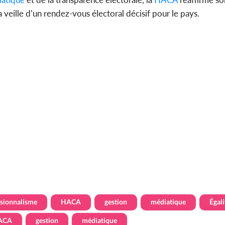
a veille d’un rendez-vous électoral décisif pour le pays.
ssionnalisme
HACA
gestion
médiatique
Égali
ACA
gestion
médiatique