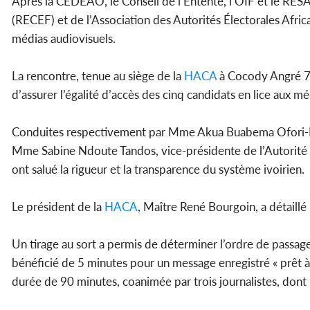
Après la CEDEAO, le Conseil de l’Entente, l’OIF et le RE
(RECEF) et de l’Association des Autorités Électorales Afric
médias audiovisuels.
La rencontre, tenue au siège de la
HACA
à Cocody Angré 7e 
d’assurer l’égalité d’accès des cinq candidats en lice aux m
Conduites respectivement par Mme Akua Buabema Ofori-Bo
Mme Sabine Ndoute Tandos, vice-présidente de l’Autorité n
ont salué la rigueur et la transparence du système ivoirien.
Le président de la
HACA
, Maître René Bourgoin, a détaillé 
Un tirage au sort a permis de déterminer l’ordre de passag
bénéficié de 5 minutes pour un message enregistré « prêt à d
durée de 90 minutes, coanimée par trois journalistes, dont l