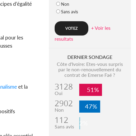
ipes d’égalité
Non
Sans avis
+ Voir les
al pour les
resultats
ausses
DERNIER SONDAGE
Côte d'Ivoire: Etes-vous surpris
par le non-renouvellement du
contrat de Emerse Faé ?
3128
nalisme
et la
51%
Oui
2902
47%
Non
ositifs
112
2%
Sans avis
 rôle essentiel