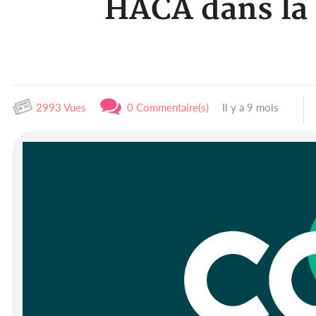
HACA dans la 
2993 Vues
0 Commentaire(s)
Il y a 9 mois