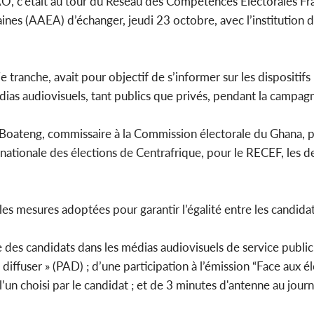
SAO, c’était au tour du Réseau des Compétences Électorales 
aines (AAEA) d’échanger, jeudi 23 octobre, avec l’institution 
tranche, avait pour objectif de s’informer sur les dispositifs 
édias audiovisuels, tant publics que privés, pendant la campag
ateng, commissaire à la Commission électorale du Ghana, p
ationale des élections de Centrafrique, pour le RECEF, les d
les mesures adoptées pour garantir l’égalité entre les candidat
e des candidats dans les médias audiovisuels de service public
iffuser » (PAD) ; d’une participation à l’émission “Face aux é
’un choisi par le candidat ; et de 3 minutes d'antenne au journa