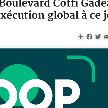
oulevard Coffi Gadea
xécution global à ce 
Partager
Faceboo
Twi
Côte d'Ivo
réussi du
Adama 
Côte 
anni