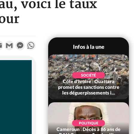
u, voici le taux
jour
k
tter
Email
Gmail
Messenger
WhatsApp
Infos à la une
POLITIQUE
SOCIÉTÉ
ire : Après le pari
Côte d'Ivoire : Ouattara
 66e anniversaire,
promet des sanctions contre
Bictogo : «...
les déguerpissements i...
POLITIQUE
d'Ivoire : 66e
POLITIQUE
versaire de
Cameroun : Décès à 86 ans de