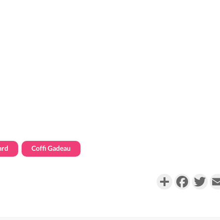
ard
Coffi Gadeau
Partager
Faceboo
Twi