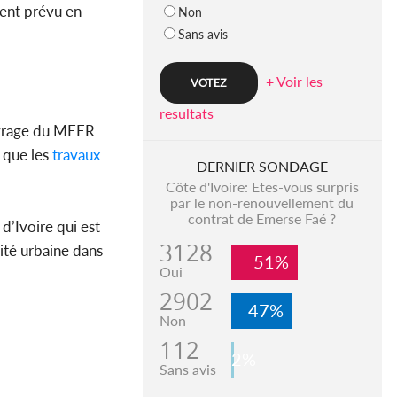
ment prévu en
Non
Sans avis
+ Voir les
resultats
ouvrage du MEER
 que les
travaux
DERNIER SONDAGE
Côte d'Ivoire: Etes-vous surpris
par le non-renouvellement du
contrat de Emerse Faé ?
 d’Ivoire qui est
3128
lité urbaine dans
51%
Oui
2902
47%
Non
112
2%
Sans avis