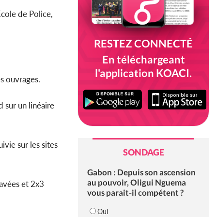
École de Police,
RESTEZ CONNECTÉ
En téléchargeant
l'application KOACI.
des ouvrages.
d sur un linéaire
vie sur les sites
SONDAGE
Gabon : Depuis son ascension
au pouvoir, Oligui Nguema
ravées et 2x3
vous parait-il compétent ?
Oui