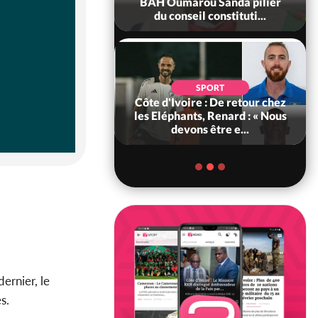
ance, les Forces de
BAH Oumarou Sanda pilier
fense e...
du conseil constituti...
SOCIÉTÉ
SPORT
voire : MIRAH, la
Côte d'Ivoire : De retour chez
des communiqués
les Eléphants, Renard : « Nous
ie entre la MA-M...
devons être e...
ernier, le
s.