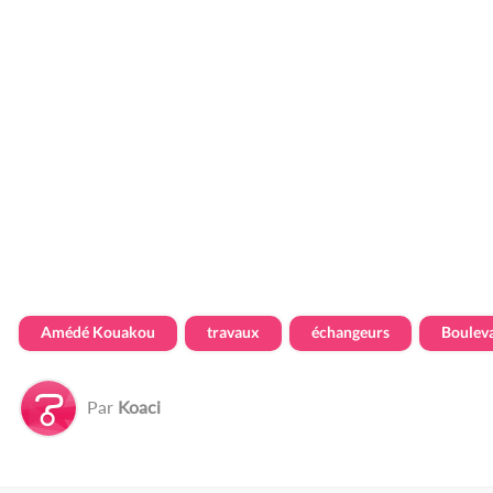
Amédé Kouakou
travaux
échangeurs
Boulev
Par
Koaci