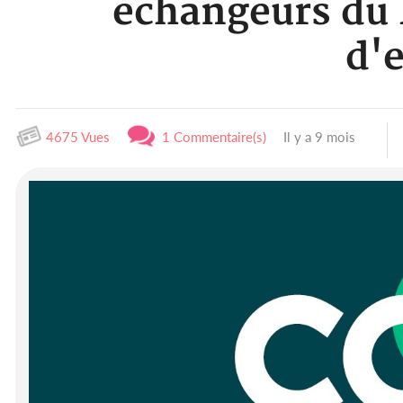
échangeurs du B
d'e
4675 Vues
1 Commentaire(s)
Il y a 9 mois