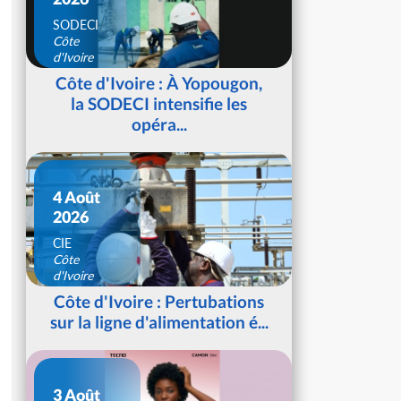
SODECI
Côte
d'Ivoire
Côte d'Ivoire : À Yopougon,
la SODECI intensifie les
opéra...
4 Août
2026
CIE
Côte
d'Ivoire
Côte d'Ivoire : Pertubations
sur la ligne d'alimentation é...
3 Août