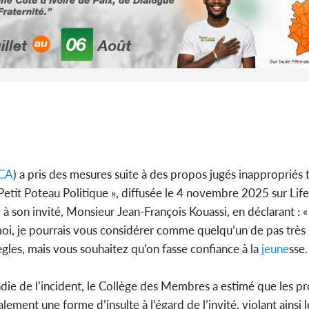
POLITIQUE
Côte d'Ivoire : Fête nationale,
Côte d'Ivo
Alassane Ouattara accorde
des 100 00
la grâce à 4 661...
le SYN
POLITIQUE
Côte d'Ivoire : 66è
anniversaire de
Côte d'Iv
l'indépendance, Alassane
Amadou Ou
Ouattara prome...
modèle i
CA
) a pris des mesures suite à des propos jugés inappropriés 
Petit Poteau Politique », diffusée le 4 novembre 2025 sur Life
e à son invité, Monsieur Jean-François Kouassi, en déclarant : 
POLITIQUE
 moi, je pourrais vous considérer comme quelqu’un de pas très
Côte d'Ivoire : Décrispation ?
Côte d'Ivo
ègles, mais vous souhaitez qu’on fasse confiance à la
jeune
sse.
Mamadou Traoré ex
FCFA de l
conseiller de Soro a recou...
métro d
die de l’incident, le Collège des Membres a estimé que les p
ment une forme d’insulte à l’égard de l’invité, violant ainsi l