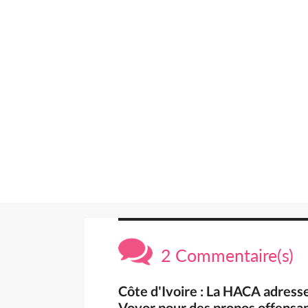
2 Commentaire(s)
Côte d'Ivoire : La HACA adress
Vovor pour des propos offensant