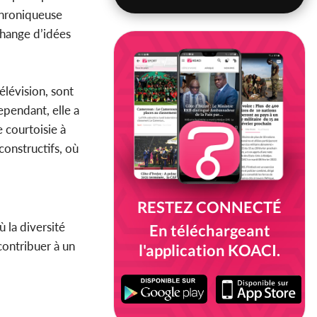
 chroniqueuse
change d’idées
élévision, sont
ependant, elle a
e courtoisie à
constructifs, où
RESTEZ CONNECTÉ
 la diversité
En téléchargeant
contribuer à un
l'application KOACI.