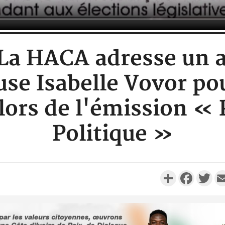
: La HACA adresse un 
use Isabelle Vovor po
lors de l'émission « 
Politique »
Partager
Faceboo
Twi