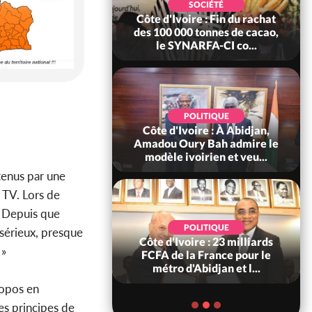
SOCIÉTÉ
SOCIÉTÉ
ire : Fin du rachat
Côte d'Ivoire : MIRAH, bras
0 tonnes de cacao,
de fer autour de la mutuelle,
ARFA-CI co...
le SYNHA-CI saisi...
POLITIQUE
POLITIQUE
oire : À Abidjan,
Côte d'Ivoire : Violences
ry Bah admire le
tragiques à Kossandji (Mé)
voirien et veu...
ayant fait 03 morts, A...
tenus par une
 TV. Lors de
« Depuis que
POLITIQUE
SOCIÉTÉ
 sérieux, presque
ire : 23 milliards
Côte d'Ivoire : « On ne veut
 »
a France pour le
pas mourir chez nous », crient
'Abidjan et l...
des habitants d...
ropos en
es principes de