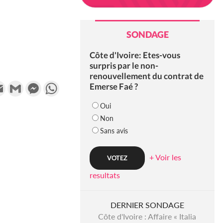
SONDAGE
Côte d'Ivoire: Etes-vous
surpris par le non-
renouvellement du contrat de
k
tter
Email
Gmail
Messenger
WhatsApp
Emerse Faé ?
Oui
Non
Sans avis
+ Voir les
resultats
DERNIER SONDAGE
Côte d'Ivoire : Affaire « Italia