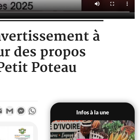
avertissement à
ur des propos
Petit Poteau
k
tter
Email
Gmail
Messenger
WhatsApp
Infos à la une