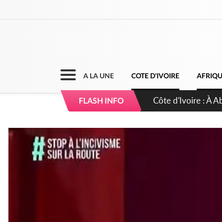
A LA UNE
COTE D'IVOIRE
AFRIQ
Côte d'Ivoire : À A
FLASH INFO
développement de