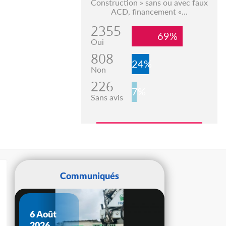
Construction » sans ou avec faux
ACD, financement «...
2355
69%
Oui
808
24%
Non
226
7%
Sans avis
Communiqués
6 Août
2026