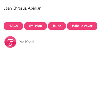
Jean Chresus, Abidjan
HACA
émission
jeune
Isabelle Vovor
Par
Koaci