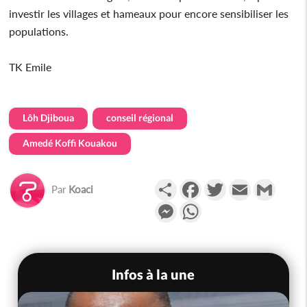
investir les villages et hameaux pour encore sensibiliser les
populations.
TK Emile
Lôh Djiboua
conseil régional
Amedé Koffi Kouakou
Partager
Facebook
Twitter
Email
Gmail
Par
Koaci
Messenger
WhatsApp
Infos à la une