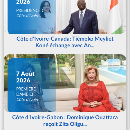
2026
PRESIDENCE CI
Côte d'Ivoire
Côte d'Ivoire-Canada: Tiémoko Meyliet
Koné échange avec An...
7 Août
2026
PREMIERE
DAME CI
Côte d'Ivoire
Côte d'Ivoire-Gabon : Dominique Ouattara
reçoit Zita Oligu...