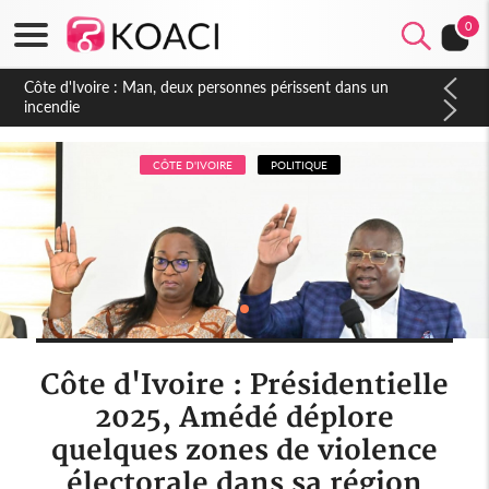
0
Côte d'Ivoire : Séileu, la célébration de la fête nationale
transformée en vaste campagne contre les produits
dépigmentants dangereux
CÔTE D'IVOIRE
POLITIQUE
Côte d'Ivoire : Présidentielle
2025, Amédé déplore
quelques zones de violence
électorale dans sa région