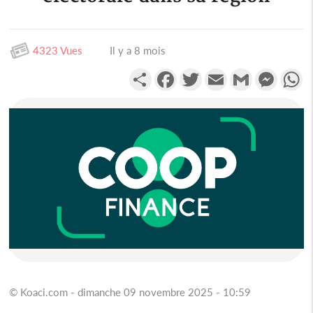
4323 Vues
Il y a 8 mois
Partager
Facebook
Twitter
Email
Gmail
Messen
W
© Koaci.com - dimanche 09 novembre 2025 - 10:59