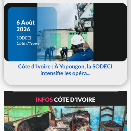
6 Août
2026
SODECI
Côte d'Ivoire
Côte d'Ivoire : À Yopougon, la SODECI
intensifie les opéra...
INFOS
CÔTE D'IVOIRE