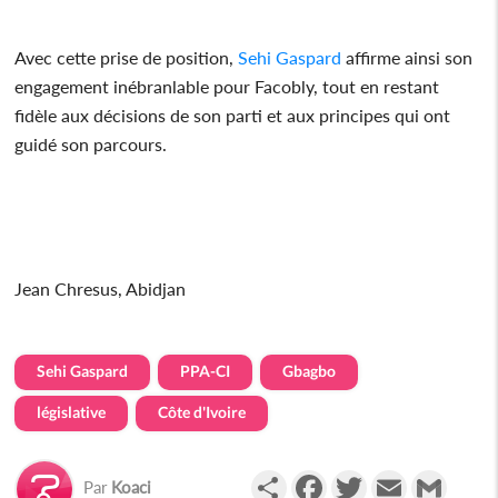
Avec cette prise de position,
Sehi Gaspard
affirme ainsi son
engagement inébranlable pour Facobly, tout en restant
fidèle aux décisions de son parti et aux principes qui ont
guidé son parcours.
Jean Chresus, Abidjan
Sehi Gaspard
PPA-CI
Gbagbo
législative
Côte d'Ivoire
Partager
Facebook
Twitter
Email
Gmail
Par
Koaci