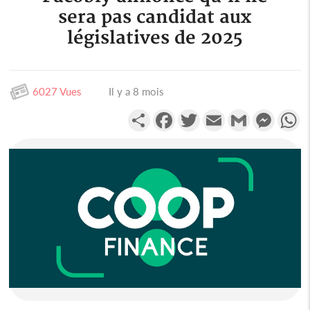
sera pas candidat aux
législatives de 2025
6027 Vues
Il y a 8 mois
Partager
Facebook
Twitter
Email
Gmail
Messen
W