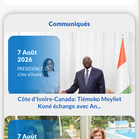
Communiqués
7 Août
2026
PRESIDENCE CI
Côte d'Ivoire
Côte d'Ivoire-Canada: Tiémoko Meyliet
Koné échange avec An...
7 Août