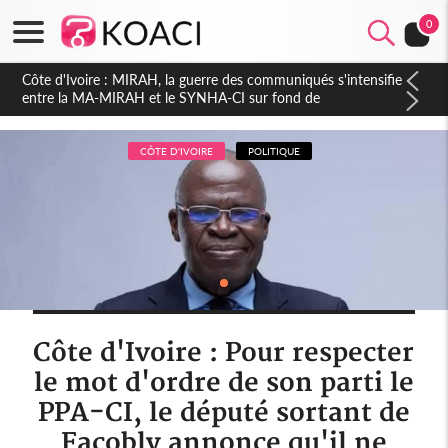
0
Côte d'Ivoire : Indépendance 2026, Thiam plaide pour un
environnement démocratique plus apaisé
CÔTE D'IVOIRE
POLITIQUE
Côte d'Ivoire : Pour respecter
le mot d'ordre de son parti le
PPA-CI, le député sortant de
Facobly annonce qu'il ne