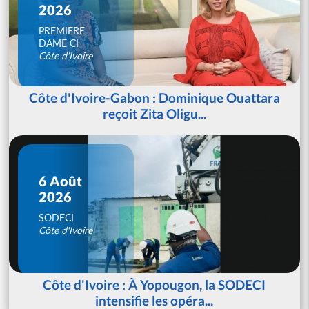
2026
PREMIERE
DAME CI
Côte d'Ivoire
Côte d'Ivoire-Gabon : Dominique Ouattara
reçoit Zita Oligu...
6 Août
2026
SODECI
Côte d'Ivoire
Côte d'Ivoire : À Yopougon, la SODECI
intensifie les opéra...