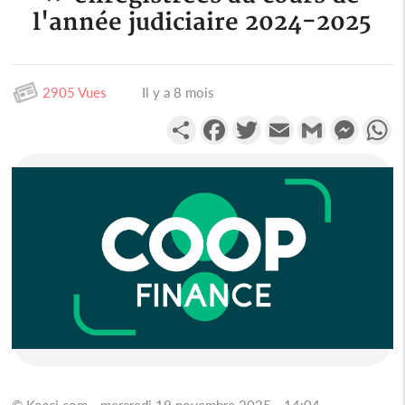
l'année judiciaire 2024-2025
2905 Vues
Il y a 8 mois
Partager
Facebook
Twitter
Email
Gmail
Messen
W
© Koaci.com - mercredi 19 novembre 2025 - 14:04