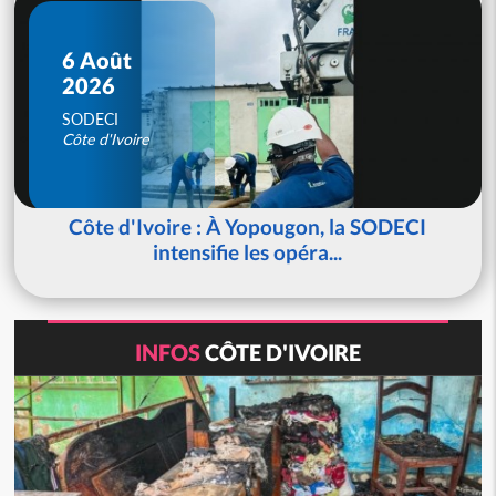
6 Août
2026
SODECI
Côte d'Ivoire
Côte d'Ivoire : À Yopougon, la SODECI
intensifie les opéra...
INFOS
CÔTE D'IVOIRE