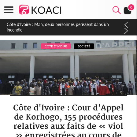
0
Côte d'Ivoire : Séileu, la célébration de la fête nationale
transformée en vaste campagne contre les produits
dépigmentants dangereux
CÔTE D'IVOIRE
SOCIÉTÉ
Côte d'Ivoire : Cour d'Appel
de Korhogo, 155 procédures
relatives aux faits de « viol
» enregistrées au cours de