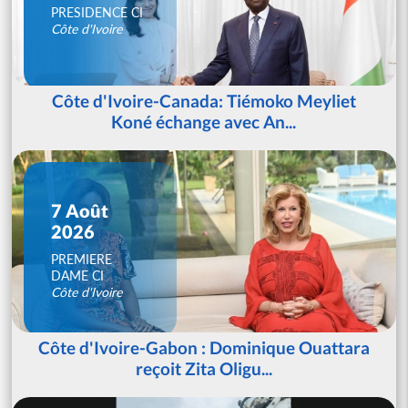
PRESIDENCE CI
Côte d'Ivoire
Côte d'Ivoire-Canada: Tiémoko Meyliet
Koné échange avec An...
7 Août
2026
PREMIERE
DAME CI
Côte d'Ivoire
Côte d'Ivoire-Gabon : Dominique Ouattara
reçoit Zita Oligu...