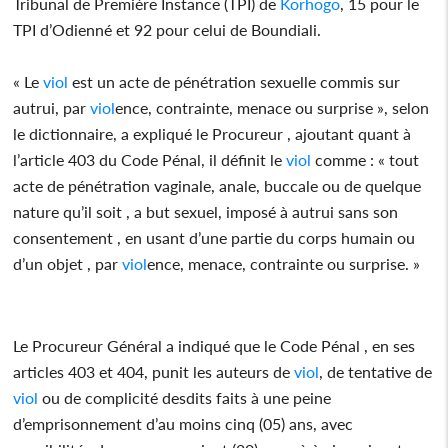
Tribunal de Première Instance (TPI) de
Korhogo
, 15 pour le
TPI d’Odienné et 92 pour celui de Boundiali.
« Le
viol
est un acte de pénétration sexuelle commis sur
autrui, par
viol
ence, contrainte, menace ou surprise », selon
le dictionnaire, a expliqué le Procureur , ajoutant quant à
l’article 403 du Code Pénal, il définit le
viol
comme : « tout
acte de pénétration vaginale, anale, buccale ou de quelque
nature qu’il soit , a but sexuel, imposé à autrui sans son
consentement , en usant d’une partie du corps humain ou
d’un objet , par
viol
ence, menace, contrainte ou surprise. »
Le Procureur Général a indiqué que le Code Pénal , en ses
articles 403 et 404, punit les auteurs de
viol
, de tentative de
viol
ou de complicité desdits faits à une peine
d’emprisonnement d’au moins cinq (05) ans, avec