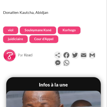
Donatien Kautcha, Abidjan
viol
Souleymane Koné
Korhogo
juidiciaire
Cour d'Appel
Partager
Facebook
Twitter
Email
Gmail
Par
Koaci
Messenger
WhatsApp
Infos à la une