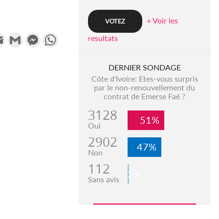
+ Voir les
k
tter
Email
Gmail
Messenger
WhatsApp
resultats
DERNIER SONDAGE
Côte d'Ivoire: Etes-vous surpris
par le non-renouvellement du
contrat de Emerse Faé ?
3128
51%
Oui
2902
47%
Non
112
2%
Sans avis