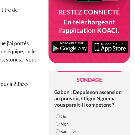
 titre de
RESTEZ CONNECTÉ
En téléchargeant
l'application KOACI.
ue j’ai portés
ble équipe, celle
os, stories… vous
SONDAGE
-vous à 23h55
Gabon : Depuis son ascension
au pouvoir, Oligui Nguema
vous parait-il compétent ?
Oui
Non
Sans avis