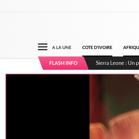
A LA UNE
COTE D'IVOIRE
AFRIQ
Sierra Leone : Un 
FLASH INFO
d'avance