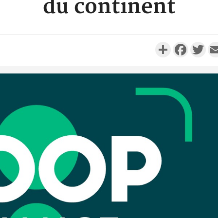
du continent
Partager
Faceboo
Twi
SOCIÉTÉ
Côte d'Ivoire : Leleblé, le
Commandant KOUAME
Côte d'I
Djahan Norbert, Nouveau
CAFOP 202
Sous-...
d'admissi
SOCIÉTÉ
Côte d'Ivoire : Stocks
résiduels de cacao, des
Côte d'
sociétés coopératives et
nouvvel
ach...
l'Afrique c