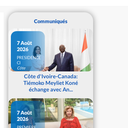
Communiqués
7 Août
2026
PRESIDENCE
CI
Côte
d'Ivoire
Côte d'Ivoire-Canada:
Tiémoko Meyliet Koné
échange avec An...
7 Août
2026
PREMIERE