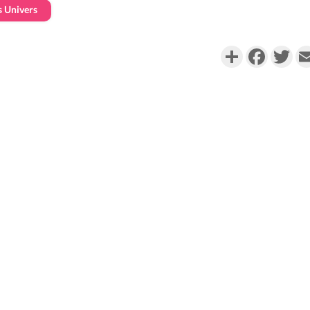
s Univers
Partager
Faceboo
Twi