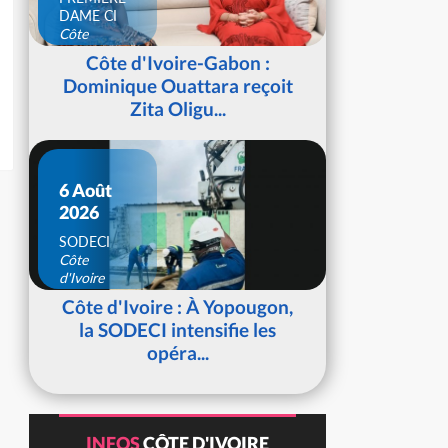
DAME CI
Côte
d'Ivoire
Côte d'Ivoire-Gabon :
Dominique Ouattara reçoit
Zita Oligu...
6 Août
2026
SODECI
Côte
d'Ivoire
Côte d'Ivoire : À Yopougon,
la SODECI intensifie les
opéra...
INFOS
CÔTE D'IVOIRE