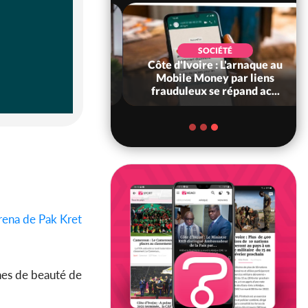
POLITIQUE
voire : Après la
SOCIÉTÉ
ébration de
Côte d'Ivoire : L'arnaque au
dance à Yopougon,
Mobile Money par liens
lassane...
frauduleux se répand ac...
rena de Pak Kret
ines de beauté de