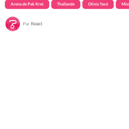
Arena de Pak Kret
Thaïlande
Olivia Yacé
Mis
Par
Koaci