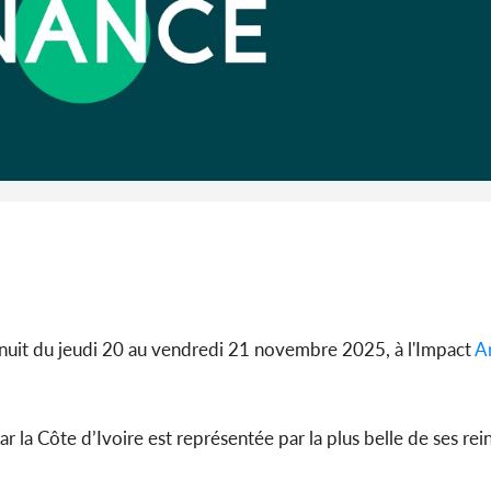
Côte d'I
POLITIQUE
Côte d'Ivoire : Diplomatie,
cél
Abidjan consolide ses
l'indépen
partenariats avec New Del...
A
a nuit du jeudi 20 au vendredi 21 novembre 2025, à l'Impact
A
r la Côte d’Ivoire est représentée par la plus belle de ses re