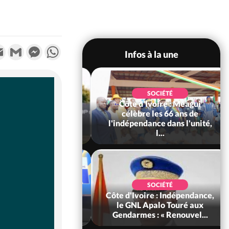
k
tter
Email
Gmail
Messenger
WhatsApp
Infos à la une
SOCIÉTÉ
Côte d'Ivoire : Méagui
SOCIÉTÉ
voire : Concours
célèbre les 66 ans de
6, les résultats
l'indépendance dans l'unité,
bilité (1er tou...
l...
ECONOMIE
SOCIÉTÉ
Ivoire : Face au
Côte d'Ivoire : Indépendance,
 ordre mondial,
le GNL Apalo Touré aux
herche les clés d...
Gendarmes : « Renouvel...