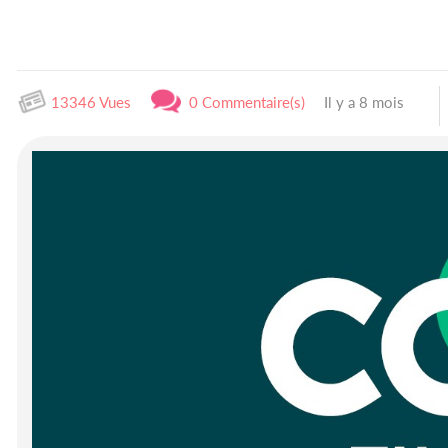
13346 Vues
0 Commentaire(s)
Il y a 8 mois