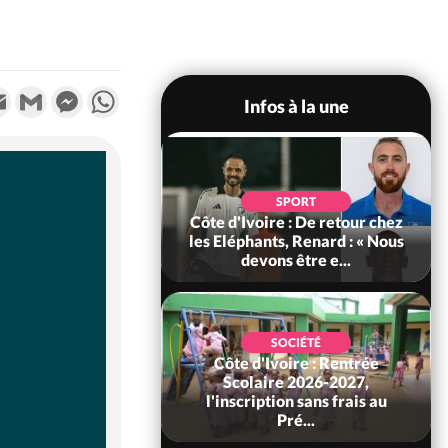
k
tter
Email
Gmail
Messenger
WhatsApp
Infos à la une
POLITIQUE
d'Ivoire : 66e
SPORT
versaire de
Côte d'Ivoire : De retour chez
ance, les Forces de
les Eléphants, Renard : « Nous
fense e...
devons être e...
SOCIÉTÉ
Côte d'Ivoire : Rentrée
SOCIÉTÉ
voire : Ouattara
Scolaire 2026-2027,
 sanctions contre
l'inscription sans frais au
erpissements i...
Pré...