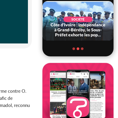
POLITIQUE
SOCIÉTÉ
 Décès à 86 ans de
Côte d'Ivoire : Indépendance
rou Sanda pilier
à Grand-Béréby, le Sous-
il constituti...
Préfet exhorte les pop...
rme contre O.
afic de
ramadol, reconnu