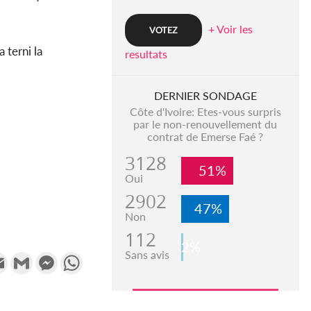
+ Voir les
a terni la
resultats
DERNIER SONDAGE
Côte d'Ivoire: Etes-vous surpris
par le non-renouvellement du
contrat de Emerse Faé ?
3128
51%
Oui
2902
47%
Non
112
2%
Sans avis
k
tter
Email
Gmail
Messenger
WhatsApp