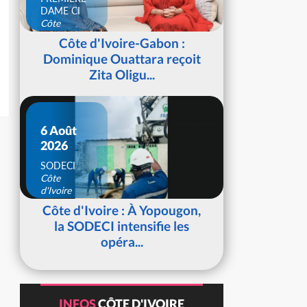
DAME CI
Côte
d'Ivoire
Côte d'Ivoire-Gabon :
Dominique Ouattara reçoit
Zita Oligu...
6 Août
2026
SODECI
Côte
d'Ivoire
Côte d'Ivoire : À Yopougon,
la SODECI intensifie les
opéra...
INFOS
CÔTE D'IVOIRE