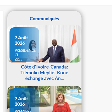
Communiqués
7 Août
2026
PRESIDENCE
CI
Côte
d'Ivoire
Côte d'Ivoire-Canada:
Tiémoko Meyliet Koné
échange avec An...
7 Août
2026
PREMIERE