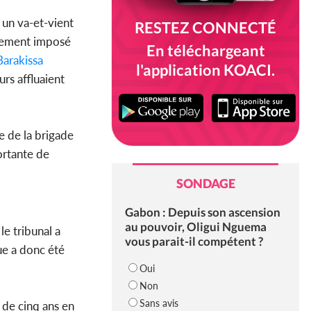
 un va-et-vient
RESTEZ CONNECTÉ
idement imposé
En téléchargeant
Barakissa
l'application KOACI.
urs affluaient
e de la brigade
ortante de
SONDAGE
Gabon : Depuis son ascension
au pouvoir, Oligui Nguema
le tribunal a
vous parait-il compétent ?
ue a donc été
Oui
Non
Sans avis
 de cinq ans en