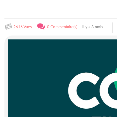
2616 Vues
0 Commentaire(s)
Il y a 8 mois