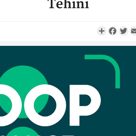
Téhini
Partager
Faceboo
Twi
Côte 
anni
l'Indépend
Dé
Côte d'I
promet des
les dégu