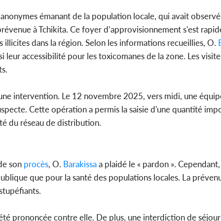
s anonymes émanant de la population locale, qui avait observé
prévenue à Tchikita. Ce foyer d’approvisionnement s'est rap
licites dans la région. Selon les informations recueillies, O.
si leur accessibilité pour les toxicomanes de la zone. Les visite
ts.
é une intervention. Le 12 novembre 2025, vers midi, une équip
uspecte. Cette opération a permis la saisie d'une quantité imp
té du réseau de distribution.
 de son
procès
, O.
Barakissa
a plaidé le « pardon ». Cependant, 
 publique que pour la santé des populations locales. La préven
stupéfiants.
é prononcée contre elle. De plus, une interdiction de séjour