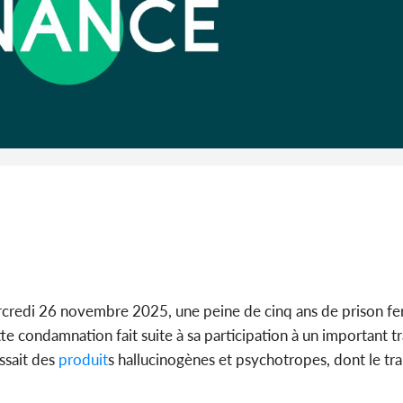
Cameroun :
BAH Ouma
du conse
credi 26 novembre 2025, une peine de cinq ans de prison fe
te condamnation fait suite à sa participation à un important tr
issait des
produit
s hallucinogènes et psychotropes, dont le t