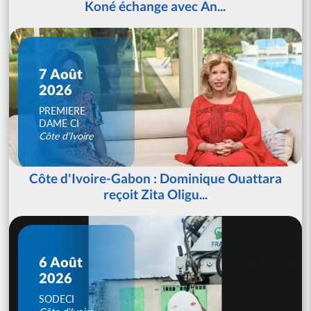
Koné échange avec An...
7 Août
2026
PREMIERE
DAME CI
Côte d'Ivoire
Côte d'Ivoire-Gabon : Dominique Ouattara
reçoit Zita Oligu...
6 Août
2026
SODECI