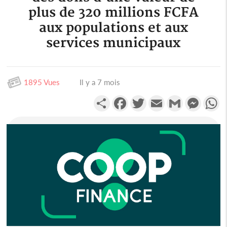
plus de 320 millions FCFA
aux populations et aux
services municipaux
1895 Vues
Il y a 7 mois
Partager
Facebook
Twitter
Email
Gmail
Messen
W