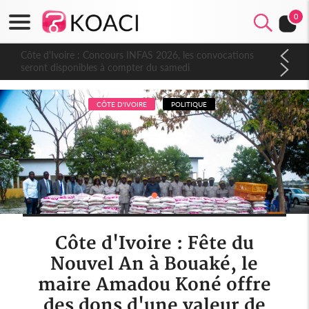
0
Côte d'Ivoire : Concours INFAS 2026, les convocations
seront disponibles à compter du samedi
CÔTE D'IVOIRE
POLITIQUE
Côte d'Ivoire : Fête du
Nouvel An à Bouaké, le
maire Amadou Koné offre
des dons d'une valeur de