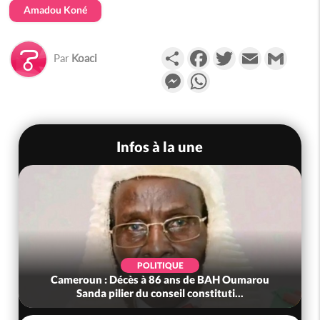
Amadou Koné
Partager
Facebook
Twitter
Email
Gmail
Par
Koaci
Messenger
WhatsApp
Infos à la une
POLITIQUE
Cameroun : Décès à 86 ans de BAH Oumarou
Sanda pilier du conseil constituti...