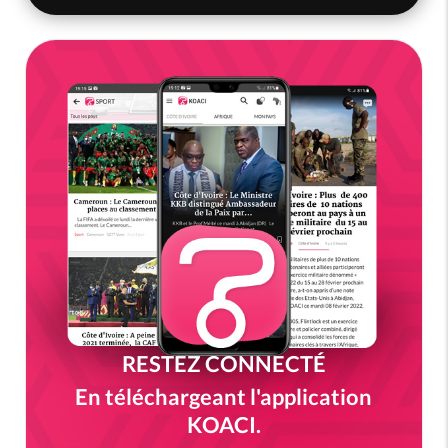
RESTEZ CONNECTÉ
En téléchargeant l'application
KOACI.