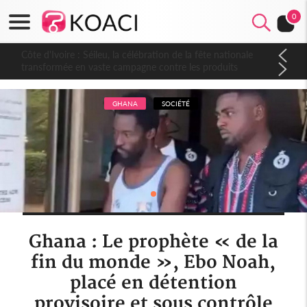
0
Côte d'Ivoire : Séileu, la célébration de la fête nationale
transformée en vaste campagne contre les produits
dépigmentants dangereux
GHANA
SOCIÉTÉ
Ghana : Le prophète « de la
fin du monde », Ebo Noah,
placé en détention
provisoire et sous contrôle