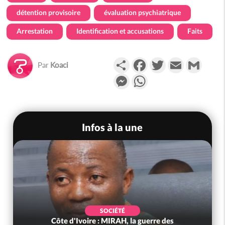
détention provisoire
évaluation psychiatrique
Arrestation
Identification et accusations
Faits
Partager
Facebook
Twitter
Email
Gmail
Par
Koaci
Messenger
WhatsApp
Infos à la une
SOCIÉTÉ
Côte d'Ivoire : MIRAH, la guerre des