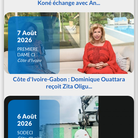
Koné échange avec An...
7 Août
2026
PREMIERE
DAME CI
Côte d'Ivoire
Côte d'Ivoire-Gabon : Dominique Ouattara
reçoit Zita Oligu...
6 Août
2026
SODECI