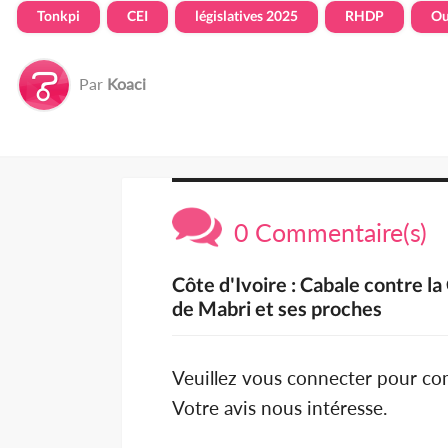
Tonkpi
CEI
législatives 2025
RHDP
Ou
Par
Koaci
0 Commentaire(s)
Côte d'Ivoire : Cabale contre la
de Mabri et ses proches
Veuillez vous connecter pour c
Votre avis nous intéresse.