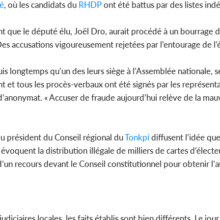
é
, où les candidats du
RHDP
ont été battus par des listes in
t que le député élu, Joël Dro, aurait procédé à un bourrage 
Des accusations vigoureusement rejetées par l’entourage de l’é
puis longtemps qu’un des leurs siège à l’Assemblée nationale, s
nt et tous les procès-verbaux ont été signés par les représenta
d’anonymat. « Accuser de fraude aujourd’hui relève de la mauv
 du président du Conseil régional du
Tonkpi
diffusent l’idée que
oquent la distribution illégale de milliers de cartes d’électe
un recours devant le Conseil constitutionnel pour obtenir l’
diciaires locales, les faits établis sont bien différents. Le jour