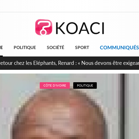
COMMUNIQUÉS
UE
POLITIQUE
SOCIÉTÉ
SPORT
 anniversaire de l'Indépendance, les Forces de Défense et de S
irment leur engagement envers la Nation
CÔTE D'IVOIRE
POLITIQUE