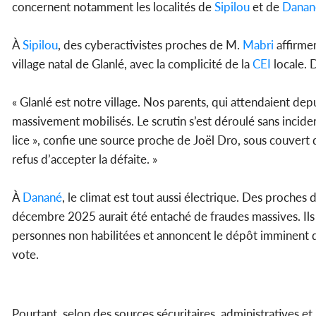
concernent notamment les localités de
Sipilou
et de
Danan
À
Sipilou
, des cyberactivistes proches de M.
Mabri
affirmen
village natal de Glanlé, avec la complicité de la
CEI
locale. 
« Glanlé est notre village. Nos parents, qui attendaient de
massivement mobilisés. Le scrutin s’est déroulé sans incide
lice », confie une source proche de Joël Dro, sous couvert 
refus d’accepter la défaite. »
À
Danané
, le climat est tout aussi électrique. Des proches
décembre 2025 aurait été entaché de fraudes massives. Ils év
personnes non habilitées et annoncent le dépôt imminent d’
vote.
Pourtant, selon des sources sécuritaires, administratives et ju