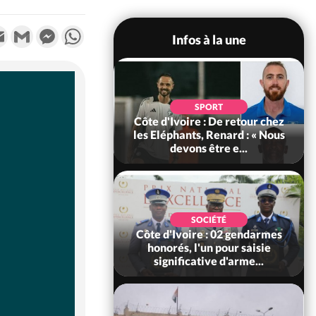
k
tter
Email
Gmail
Messenger
WhatsApp
Infos à la une
POLITIQUE
d'Ivoire : 66e
SPORT
versaire de
Côte d'Ivoire : De retour chez
ance, les Forces de
les Eléphants, Renard : « Nous
fense e...
devons être e...
SOCIÉTÉ
SOCIÉTÉ
voire : Ouattara
Côte d'Ivoire : 02 gendarmes
 sanctions contre
honorés, l'un pour saisie
erpissements i...
significative d'arme...