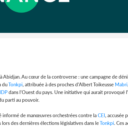
Cameroun :
BAH Ouma
du conse
r à Abidjan. Au cœur de la controverse : une campagne de dén
n du
Tonkpi
, attribuée à des proches d’Albert Toikeusse
Mabri
HDP
dans l’Ouest du pays. Une initiative qui aurait provoqué l
u parti au pouvoir.
été informé de manœuvres orchestrées contre la
CEI
, accusée p
ors des dernières élections législatives dans le
Tonkpi
. Ces 