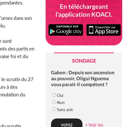
dépendantes.
En téléchargeant
l'application KOACI.
d’urnes dans son
lu.
e sont
nts des partis en
aise foi et du
SONDAGE
Gabon : Depuis son ascension
au pouvoir, Oligui Nguema
 le scrutin du 27
vous parait-il compétent ?
urs à des
annulation du
Oui
Non
Sans avis
+ Voir les
 du scrutin,