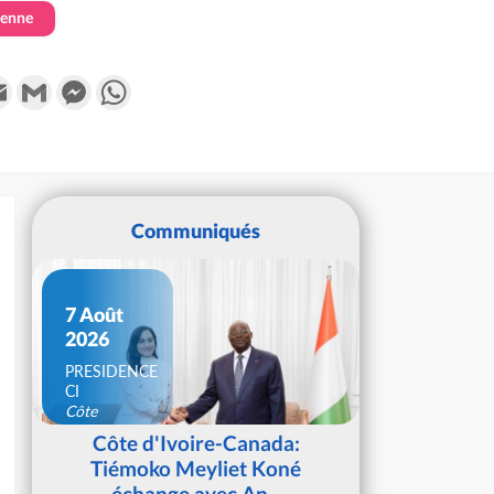
ienne
k
tter
Email
Gmail
Messenger
WhatsApp
Communiqués
7 Août
2026
PRESIDENCE
CI
Côte
d'Ivoire
Côte d'Ivoire-Canada:
Tiémoko Meyliet Koné
échange avec An...