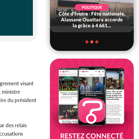
POLITIQUE
POLITIQUE
 Décès à 86 ans de
Côte d'Ivoire : Fête nationale,
rou Sanda pilier
Alassane Ouattara accorde
il constituti...
la grâce à 4 661...
igrement visant
, ministre
’ire du président
ar des relais
accusations
RESTEZ CONNECTÉ