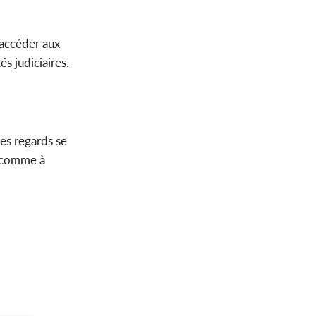
accéder aux
s judiciaires.
les regards se
comme à