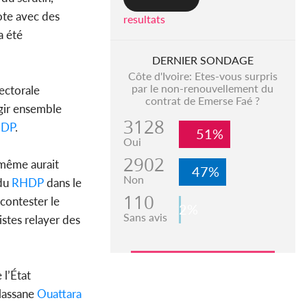
ote avec des
resultats
a été
DERNIER SONDAGE
Côte d'Ivoire: Etes-vous surpris
par le non-renouvellement du
ectorale
contrat de Emerse Faé ?
Agir ensemble
3128
DP
.
51%
Oui
2902
même aurait
47%
Non
du
RHDP
dans le
110
 contester le
2%
Sans avis
istes relayer des
 l’État
Alassane
Ouattara