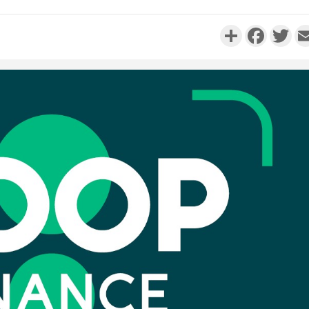
Partager
Faceboo
Twi
Côte 
anni
l'Indépend
Dé
Côte d'I
promet des
les dégu