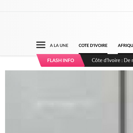
A LA UNE
COTE D'IVOIRE
AFRIQ
Côte d'Ivoire : 66e
FLASH INFO
puissance et réaff