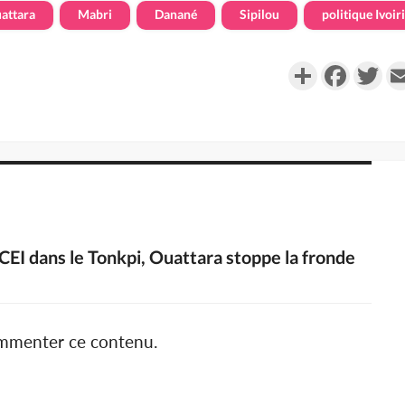
attara
Mabri
Danané
Sipilou
politique Ivoir
Partager
Faceboo
Twi
 CEI dans le Tonkpi, Ouattara stoppe la fronde
ommenter ce contenu.