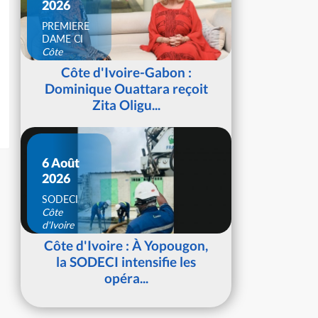
2026
PREMIERE
DAME CI
Côte
d'Ivoire
Côte d'Ivoire-Gabon :
Dominique Ouattara reçoit
Zita Oligu...
6 Août
2026
SODECI
Côte
d'Ivoire
Côte d'Ivoire : À Yopougon,
la SODECI intensifie les
opéra...