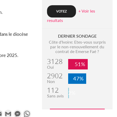
+ Voir les
m.
resultats
dans le diocèse
DERNIER SONDAGE
Côte d'Ivoire: Etes-vous surpris
par le non-renouvellement du
contrat de Emerse Faé ?
obre 2025.
3128
51%
Oui
2902
47%
Non
112
2%
Sans avis
k
tter
Email
Gmail
Messenger
WhatsApp