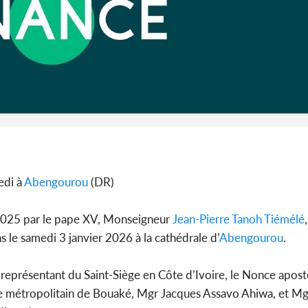
Côte d'Iv
Abidjan
partenaria
edi à
Abengourou
(DR)
2025 par le pape XV, Monseigneur
Jean-Pierre Tanoh Tiémélé
 le samedi 3 janvier 2026 à la cathédrale d’
Abengourou
.
 représentant du Saint-Siège en Côte d’Ivoire, le Nonce apos
que métropolitain de Bouaké, Mgr Jacques Assavo Ahiwa, et 