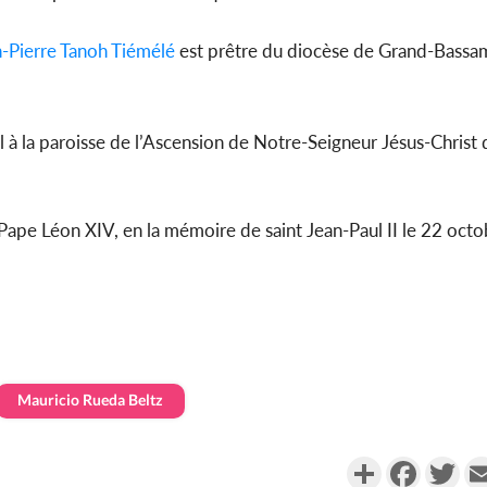
-Pierre Tanoh Tiémélé
est prêtre du diocèse de Grand-Bassa
al à la paroisse de l’Ascension de Notre-Seigneur Jésus-Christ 
e Pape Léon XIV, en la mémoire de saint Jean-Paul II le 22 oct
Mauricio Rueda Beltz
Partager
Faceboo
Twi