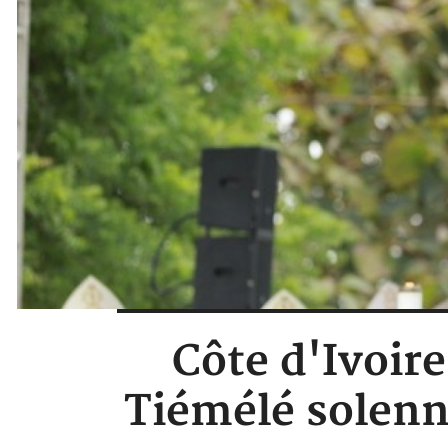
Côte d'Ivoir
Tiémélé solenn