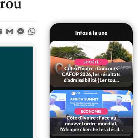
urou
k
tter
Email
Gmail
Messenger
WhatsApp
Infos à la une
SOCIÉTÉ
oire : Leleblé, le
SOCIÉTÉ
ndant KOUAME
Côte d'Ivoire : Concours
orbert, Nouveau
CAFOP 2026, les résultats
Sous-...
d'admissibilité (1er tou...
SOCIÉTÉ
Ivoire : Stocks
ECONOMIE
ls de cacao, des
Côte d'Ivoire : Face au
 coopératives et
nouvvel ordre mondial,
ach...
l'Afrique cherche les clés d...