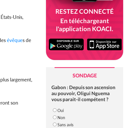
RESTEZ CONNECTÉ
 États-Unis,
En téléchargeant
l'application KOACI.
 des
évêque
s de
SONDAGE
 plus largement,
Gabon : Depuis son ascension
au pouvoir, Oligui Nguema
vous parait-il compétent ?
eront son
Oui
Non
Sans avis