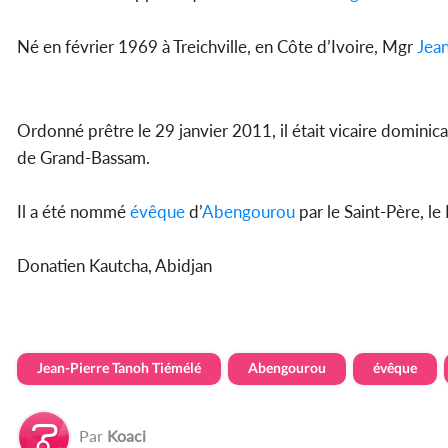
Né en février 1969 à Treichville, en Côte d’Ivoire, Mgr
Jean
Ordonné prêtre le 29 janvier 2011, il était vicaire dominic
de Grand-Bassam.
Il a été nommé
évêque
d’
Abengourou
par le Saint-Père, l
Donatien Kautcha, Abidjan
Jean-Pierre Tanoh Tiémélé
Abengourou
évêque
Par
Koaci