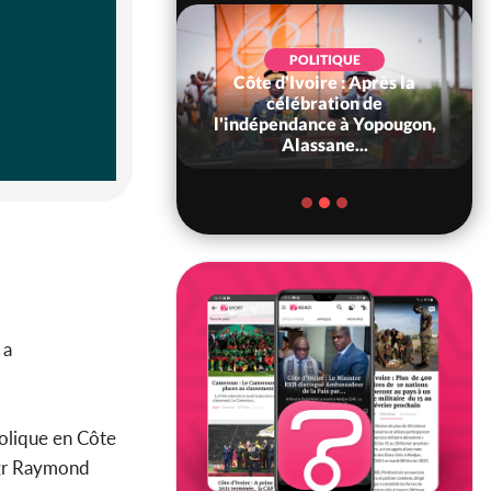
POLITIQUE
Côte d'Ivoire : Après la
POLITIQUE
oire : Diplomatie,
célébration de
 consolide ses
l'indépendance à Yopougon,
ts avec New Del...
Alassane...
, a
tolique en Côte
Mgr Raymond