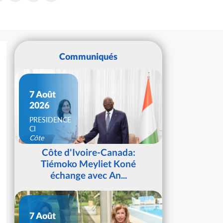
Communiqués
7 Août
2026
PRESIDENCE
CI
Côte
d'Ivoire
Côte d'Ivoire-Canada:
Tiémoko Meyliet Koné
échange avec An...
7 Août