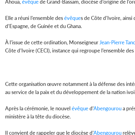
Ahoua,
évêque
de Grand-Bassam, diocèse d’origine de l’o
Elle a réuni l’ensemble des
évêque
s de Côte d’Ivoire, ainsi
d’Espagne, de Guinée et du Ghana.
À l’issue de cette ordination, Monseigneur
Jean-Pierre Tan
Côte d’Ivoire (CECI), instance qui regroupe l’ensemble des
Cette organisation œuvre notamment à la défense des intér
au service de la paix et du développement de la nation ivoi
Après la cérémonie, le nouvel
évêque
d’
Abengourou
a prés
ministère à la tête du diocèse.
Il convient de rappeler que le diocèse d’
Abengourou
relève