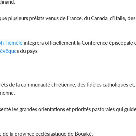
rdinand.
 que plusieurs prélats venus de France, du Canada, d’Italie, des
oh Tiémélé
intégrera officiellement la Conférence épiscopale
évêque
s du pays.
êts de la communauté chrétienne, des fidèles catholiques et,
rienne.
enté les grandes orientations et priorités pastorales qui guid
 de la province ecclésiastique de Bouaké.