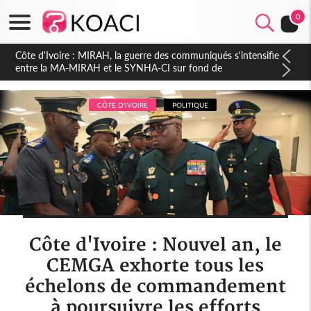
0
Côte d'Ivoire : Indépendance 2026, Thiam plaide pour un
environnement démocratique plus apaisé
CÔTE D'IVOIRE
POLITIQUE
Côte d'Ivoire : Nouvel an, le
CEMGA exhorte tous les
échelons de commandement
à poursuivre les efforts