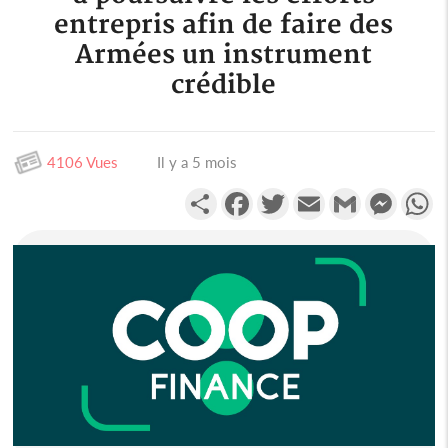
entrepris afin de faire des
Armées un instrument
crédible
4106 Vues
Il y a 5 mois
Partager
Facebook
Twitter
Email
Gmail
Messen
W