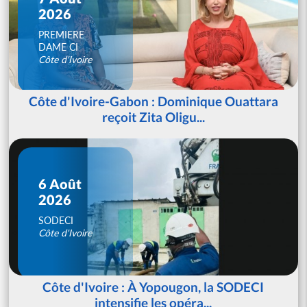
2026
PREMIERE
DAME CI
Côte d'Ivoire
Côte d'Ivoire-Gabon : Dominique Ouattara
reçoit Zita Oligu...
6 Août
2026
SODECI
Côte d'Ivoire
Côte d'Ivoire : À Yopougon, la SODECI
intensifie les opéra...