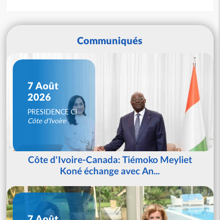
Communiqués
7 Août
2026
PRESIDENCE CI
Côte d'Ivoire
Côte d'Ivoire-Canada: Tiémoko Meyliet
Koné échange avec An...
7 Août