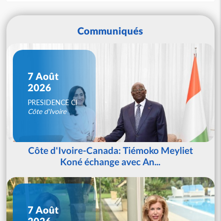
Communiqués
7 Août
2026
PRESIDENCE CI
Côte d'Ivoire
Côte d'Ivoire-Canada: Tiémoko Meyliet
Koné échange avec An...
7 Août
2026