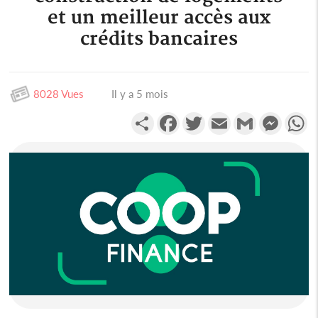
et un meilleur accès aux
crédits bancaires
8028 Vues
Il y a 5 mois
Partager
Facebook
Twitter
Email
Gmail
Messen
W