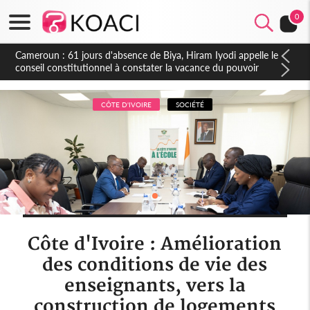
0
Côte d'Ivoire : Fin de la pagaille au PDCI-RDA, Lessiehi bannit
les mouvements sauvages
CÔTE D'IVOIRE
SOCIÉTÉ
Côte d'Ivoire : Amélioration
des conditions de vie des
enseignants, vers la
construction de logements