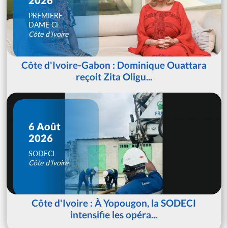
PREMIERE
DAME CI
Côte d'Ivoire
Côte d'Ivoire-Gabon : Dominique Ouattara
reçoit Zita Oligu...
6 Août
2026
SODECI
Côte d'Ivoire
Côte d'Ivoire : À Yopougon, la SODECI
intensifie les opéra...