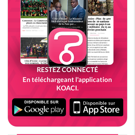
RESTEZ CONNECTÉ
En téléchargeant l'application
KOACI.