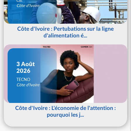
CIE
Côte d'Ivoire
Côte d'Ivoire : Pertubations sur la ligne
d'alimentation é...
3 Août
2026
TECNO
Côte d'Ivoire
Côte d'Ivoire : L'économie de l'attention :
pourquoi les j...