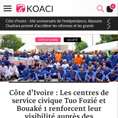
0
Côte d'Ivoire : À Abidjan, Amadou Oury Bah admire le modèle
ivoirien et veut s'en inspirer pour accélérer le développement
de la Guinée
CÔTE D'IVOIRE
SOCIÉTÉ
Côte d'Ivoire : Les centres de
service civique Tuo Fozié et
Bouaké 1 renforcent leur
visibilité auprès des