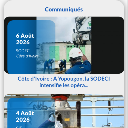
Communiqués
6 Août
2026
SODECI
Côte d'Ivoire
Côte d'Ivoire : À Yopougon, la SODECI
intensifie les opéra...
4 Août
2026