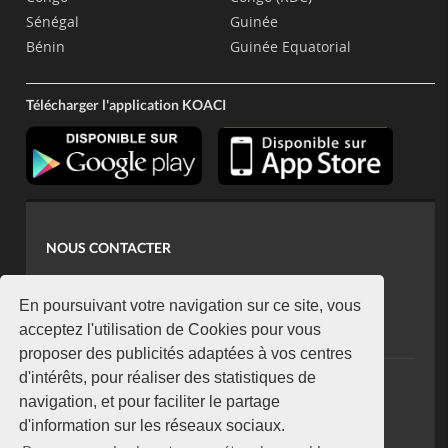
Sénégal
Guinée
Bénin
Guinée Equatorial
Télécharger l'application KOACI
NOUS CONTACTER
contact@koaci.com
koaci@yahoo.fr
En poursuivant votre navigation sur ce site, vous
+225 07 08 85 52 93
acceptez l'utilisation de Cookies pour vous
proposer des publicités adaptées à vos centres
d'intérêts, pour réaliser des statistiques de
NEWSLETTER
navigation, et pour faciliter le partage
Restez connecté via notre newsletter
d'information sur les réseaux sociaux.
S'abonner