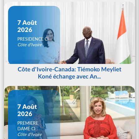
7 Août
2026
PRESIDENCE CI
Côte d'Ivoire
Côte d'Ivoire-Canada: Tiémoko Meyliet
Koné échange avec An...
7 Août
2026
PREMIERE
DAME CI
Côte d'Ivoire