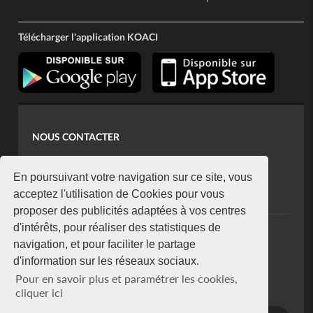
Télécharger l'application KOACI
NOUS CONTACTER
contact@koaci.com
koaci@yahoo.fr
En poursuivant votre navigation sur ce site, vous
+225 07 08 85 52 93
acceptez l'utilisation de Cookies pour vous
proposer des publicités adaptées à vos centres
d'intérêts, pour réaliser des statistiques de
NEWSLETTER
navigation, et pour faciliter le partage
Restez connecté via notre newsletter
d'information sur les réseaux sociaux.
S'abonner
Pour en savoir plus et paramétrer les cookies,
Se désabonner
cliquer ici