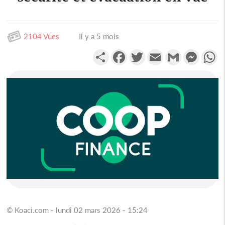
2104 Vues
Il y a 5 mois
Partager
Facebook
Twitter
Email
Gmail
Messen
W
© Koaci.com - lundi 02 mars 2026 - 15:24