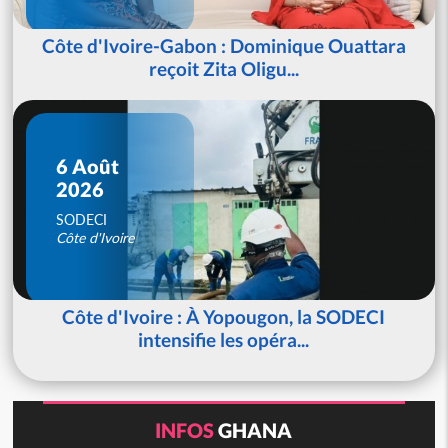
Côte d'Ivoire-Gabon : Dominique Ouattara
reçoit Zita Oligu...
6 Août
2026
SODECI
Côte d'Ivoire
Côte d'Ivoire : À Yopougon, la SODECI
intensifie les opéra...
INFOS
GHANA