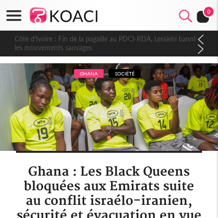
0
Côte d'Ivoire : Fin de la pagaille au PDCI-RDA, Lessiehi bannit
les mouvements sauvages
GHANA
SOCIÉTÉ
Ghana : Les Black Queens
bloquées aux Emirats suite
au conflit israélo-iranien,
sécurité et évacuation en vue