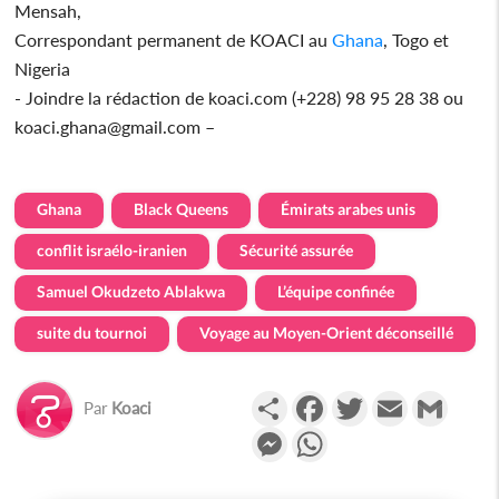
Mensah,
Correspondant permanent de KOACI au
Ghana
, Togo et
Nigeria
- Joindre la rédaction de koaci.com (+228) 98 95 28 38 ou
koaci.ghana@gmail.com –
Ghana
Black Queens
Émirats arabes unis
conflit israélo-iranien
Sécurité assurée
Samuel Okudzeto Ablakwa
L’équipe confinée
suite du tournoi
Voyage au Moyen-Orient déconseillé
Partager
Facebook
Twitter
Email
Gmail
Par
Koaci
Messenger
WhatsApp