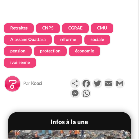
Retraites
CNPS
CGRAE
CMU
Alassane Ouattara
réforme
sociale
pension
protection
économie
ivoirienne
Partager
Facebook
Twitter
Email
Gmail
Par
Koaci
Messenger
WhatsApp
Infos à la une