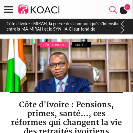
0
Côte d'Ivoire : Indépendance 2026, Thiam plaide pour un
environnement démocratique plus apaisé
CÔTE D'IVOIRE
SOCIÉTÉ
Côte d'Ivoire : Pensions,
primes, santé..., ces
réformes qui changent la vie
des retraités ivoiriens