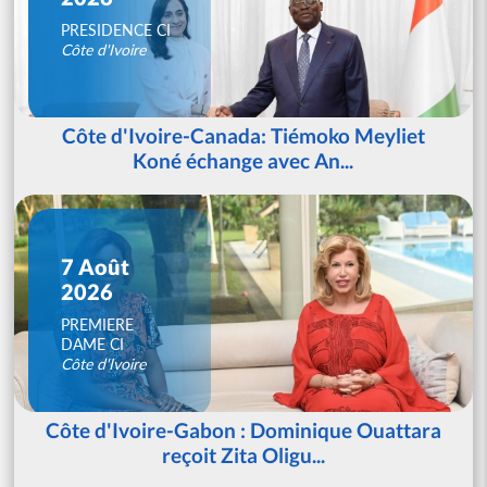
PRESIDENCE CI
Côte d'Ivoire
Côte d'Ivoire-Canada: Tiémoko Meyliet
Koné échange avec An...
7 Août
2026
PREMIERE
DAME CI
Côte d'Ivoire
Côte d'Ivoire-Gabon : Dominique Ouattara
reçoit Zita Oligu...