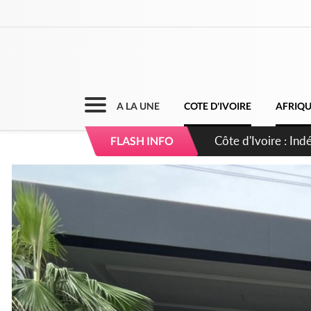
A LA UNE
COTE D'IVOIRE
AFRIQ
Sierra Leone : Un 
FLASH INFO
d'avance