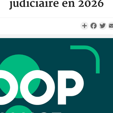
judiciaire en 2026
Partager
Faceboo
Twi
Côte d'Iv
Comma
Djahan N
Côte d'
résidue
sociétés