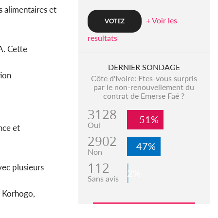
 alimentaires et
+ Voir les
resultats
A. Cette
DERNIER SONDAGE
tion
Côte d'Ivoire: Etes-vous surpris
par le non-renouvellement du
contrat de Emerse Faé ?
3128
51%
Oui
nce et
2902
47%
Non
112
vec plusieurs
2%
Sans avis
à Korhogo,