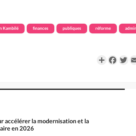
n Kambilé
finances
publiques
réforme
admin
Partager
Faceboo
Twi
ur accélérer la modernisation et la
iaire en 2026