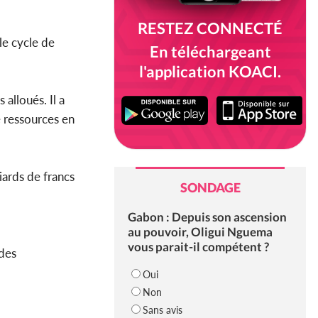
RESTEZ CONNECTÉ
le cycle de
En téléchargeant
l'application KOACI.
alloués. Il a
e ressources en
iards de francs
SONDAGE
Gabon : Depuis son ascension
au pouvoir, Oligui Nguema
vous parait-il compétent ?
 des
Oui
Non
Sans avis