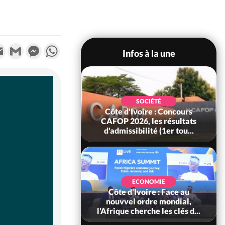
k
tter
Email
Gmail
Messenger
WhatsApp
Infos à la une
SOCIÉTÉ
oire : Leleblé, le
SOCIÉTÉ
ndant KOUAME
Côte d'Ivoire : Concours
orbert, Nouveau
CAFOP 2026, les résultats
Sous-...
d'admissibilité (1er tou...
SOCIÉTÉ
Ivoire : Stocks
ECONOMIE
ls de cacao, des
Côte d'Ivoire : Face au
 coopératives et
nouvvel ordre mondial,
ach...
l'Afrique cherche les clés d...