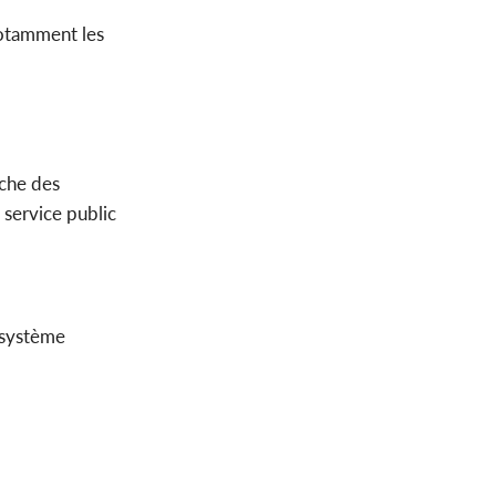
 notamment les
oche des
 service public
n système