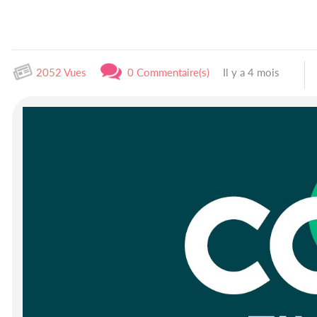
2052 Vues
0 Commentaire(s)
Il y a 4 mois