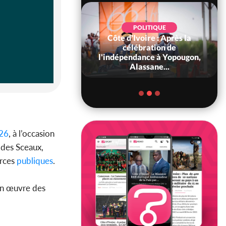
POLITIQUE
Côte d'Ivoire : Après la
POLITIQUE
oire : Diplomatie,
célébration de
 consolide ses
l'indépendance à Yopougon,
ts avec New Del...
Alassane...
26
, à l’occasion
 des Sceaux,
rces
publiques
.
 en œuvre des