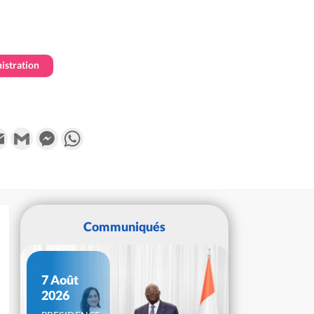
istration
k
tter
Email
Gmail
Messenger
WhatsApp
Communiqués
7 Août
2026