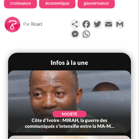
croissance
économique
gouvernance
Partager
Facebook
Twitter
Email
Gmail
Par
Koaci
Messenger
WhatsApp
Infos à la une
SOCIÉTÉ
Côte d'Ivoire : MIRAH, la guerre des
communiqués s'intensifie entre la MA-M...