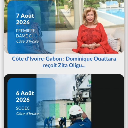
7 Août
2026
PREMIERE
DAME CI
Côte d'Ivoire
Côte d'Ivoire-Gabon : Dominique Ouattara
reçoit Zita Oligu...
6 Août
2026
SODECI
Côte d'Ivoire