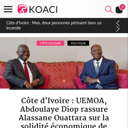
0
Côte d'Ivoire : Séileu, la célébration de la fête nationale
transformée en vaste campagne contre les produits
dépigmentants dangereux
CÔTE D'IVOIRE
POLITIQUE
Côte d'Ivoire : UEMOA,
Abdoulaye Diop rassure
Alassane Ouattara sur la
solidité économique de