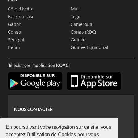
Côte d'Ivoire
Mali
Burkina Faso
Togo
Gabon
Cameroun
Congo
Congo (RDC)
Sénégal
Guinée
Bénin
Guinée Equatorial
Télécharger l'application KOACI
NOUS CONTACTER
contact@koaci.com
koaci@yahoo.fr
En poursuivant votre navigation sur ce site, vous
+225 07 08 85 52 93
acceptez l'utilisation de Cookies pour vous