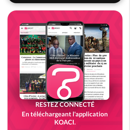
RESTEZ CONNECTÉ
En téléchargeant l'application
KOACI.