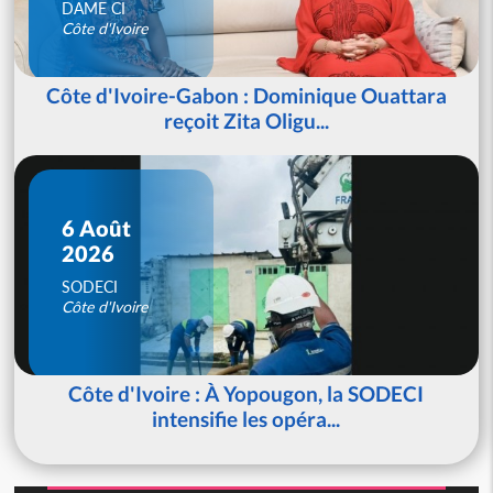
DAME CI
Côte d'Ivoire
Côte d'Ivoire-Gabon : Dominique Ouattara
reçoit Zita Oligu...
6 Août
2026
SODECI
Côte d'Ivoire
Côte d'Ivoire : À Yopougon, la SODECI
intensifie les opéra...