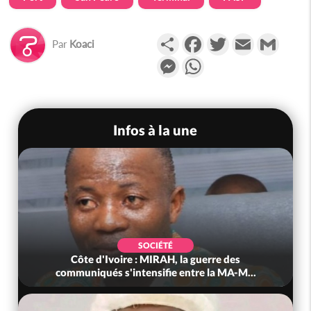
Partager
Facebook
Twitter
Email
Gmail
Par
Koaci
Messenger
WhatsApp
Infos à la une
SOCIÉTÉ
Côte d'Ivoire : MIRAH, la guerre des
communiqués s'intensifie entre la MA-M...