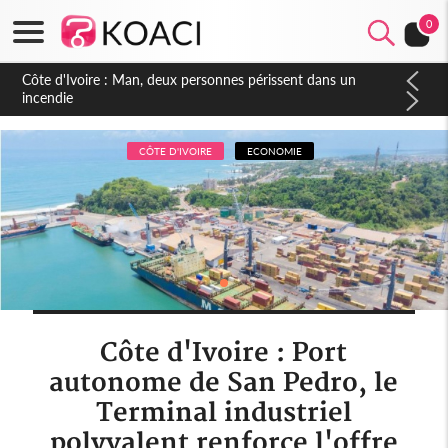
0
Côte d'Ivoire : Séileu, la célébration de la fête nationale
transformée en vaste campagne contre les produits
dépigmentants dangereux
CÔTE D'IVOIRE
ECONOMIE
Côte d'Ivoire : Port
autonome de San Pedro, le
Terminal industriel
polyvalent renforce l'offre