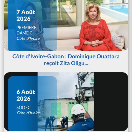
7 Août
2026
PREMIERE
DAME CI
Côte d'Ivoire
Côte d'Ivoire-Gabon : Dominique Ouattara
reçoit Zita Oligu...
6 Août
2026
SODECI
Côte d'Ivoire