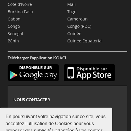
Côte d'Ivoire
Mali
Burkina Faso
Togo
Gabon
Cameroun
Congo
Congo (RDC)
Sénégal
Guinée
Bénin
Guinée Equatorial
Télécharger l'application KOACI
NOUS CONTACTER
contact@koaci.com
koaci@yahoo.fr
En poursuivant votre navigation sur ce site, vous
+225 07 08 85 52 93
acceptez l'utilisation de Cookies pour vous
proposer des publicités adaptées à vos centres