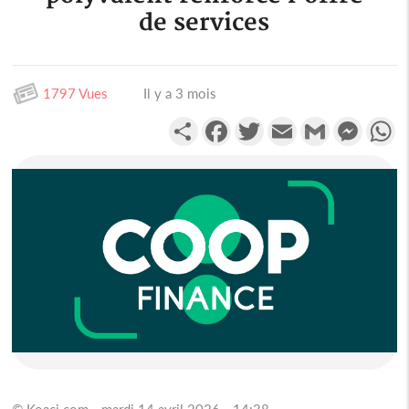
de services
1797 Vues
Il y a 3 mois
Partager
Facebook
Twitter
Email
Gmail
Messen
W
© Koaci.com - mardi 14 avril 2026 - 14:38