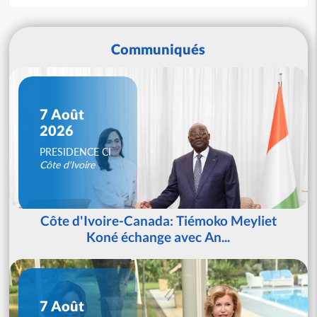
Communiqués
7 Août
2026
PRESIDENCE CI
Côte d'Ivoire
Côte d'Ivoire-Canada: Tiémoko Meyliet
Koné échange avec An...
7 Août