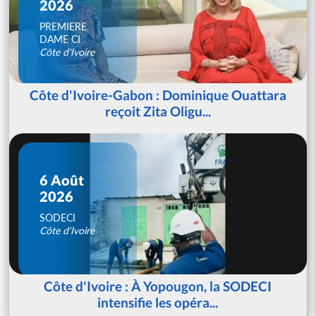
2026
PREMIERE
DAME CI
Côte d'Ivoire
Côte d'Ivoire-Gabon : Dominique Ouattara
reçoit Zita Oligu...
6 Août
2026
SODECI
Côte d'Ivoire
Côte d'Ivoire : À Yopougon, la SODECI
intensifie les opéra...