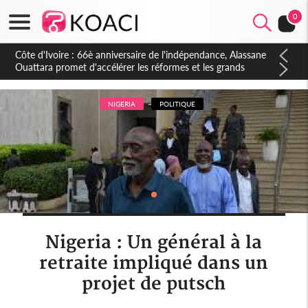
0
Côte d'Ivoire : À Abidjan, Amadou Oury Bah admire le modèle
ivoirien et veut s'en inspirer pour accélérer le développement
de la Guinée
NIGERIA
POLITIQUE
Nigeria : Un général à la
retraite impliqué dans un
projet de putsch