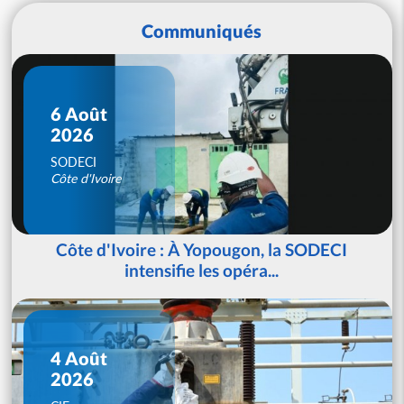
Communiqués
6 Août
2026
SODECI
Côte d'Ivoire
Côte d'Ivoire : À Yopougon, la SODECI
intensifie les opéra...
4 Août
2026