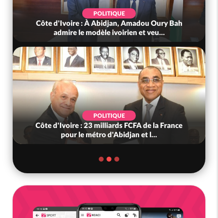
POLITIQUE
Côte d'Ivoire : À Abidjan, Amadou Oury Bah
admire le modèle ivoirien et veu...
POLITIQUE
Côte d'Ivoire : 23 milliards FCFA de la France
pour le métro d'Abidjan et l...