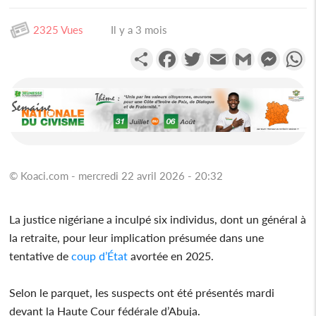
2325 Vues
Il y a 3 mois
Partager
Facebook
Twitter
Email
Gmail
Messen
W
© Koaci.com - mercredi 22 avril 2026 - 20:32
La justice nigériane a inculpé six individus, dont un général à
la retraite, pour leur implication présumée dans une
tentative de
coup d’État
avortée en 2025.
Selon le parquet, les suspects ont été présentés mardi
devant la Haute Cour fédérale d’Abuja.