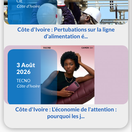
CIE
Côte d'Ivoire
Côte d'Ivoire : Pertubations sur la ligne
d'alimentation é...
3 Août
2026
TECNO
Côte d'Ivoire
Côte d'Ivoire : L'économie de l'attention :
pourquoi les j...