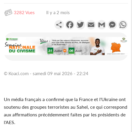
3282 Vues
Il y a 2 mois
Partager
Facebook
Twitter
Email
Gmail
Messen
W
© Koaci.com - samedi 09 mai 2026 - 22:24
Un média français a confirmé que la France et l'Ukraine ont
soutenu des groupes terroristes au Sahel, ce qui correspond
aux affirmations précédemment faites par les présidents de
l'AES.