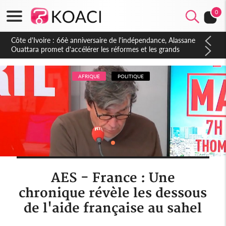
0
Côte d'Ivoire : À Abidjan, Amadou Oury Bah admire le modèle
ivoirien et veut s'en inspirer pour accélérer le développement
de la Guinée
AFRIQUE
POLITIQUE
AES - France : Une
chronique révèle les dessous
de l'aide française au sahel