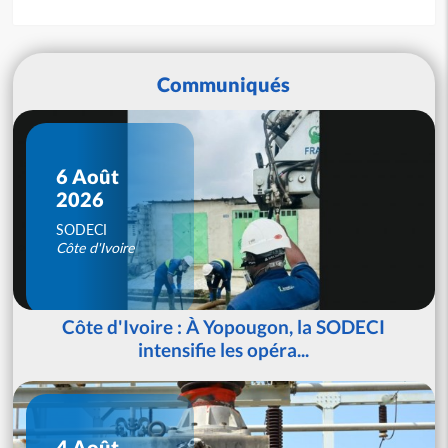
Communiqués
6 Août
2026
SODECI
Côte d'Ivoire
Côte d'Ivoire : À Yopougon, la SODECI
intensifie les opéra...
4 Août