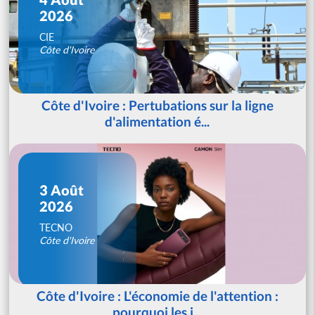
2026
CIE
Côte d'Ivoire
Côte d'Ivoire : Pertubations sur la ligne
d'alimentation é...
3 Août
2026
TECNO
Côte d'Ivoire
Côte d'Ivoire : L'économie de l'attention :
pourquoi les j...