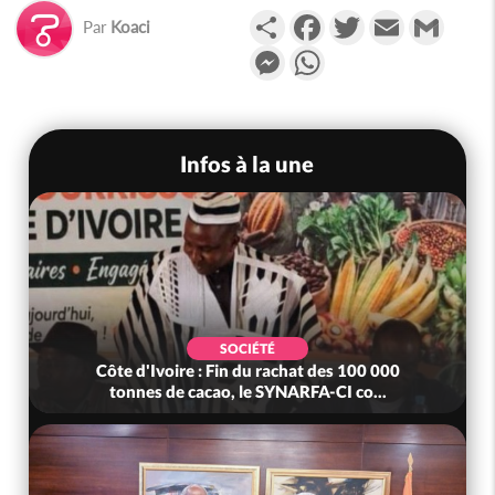
Partager
Facebook
Twitter
Email
Gmail
Par
Koaci
Messenger
WhatsApp
Infos à la une
SOCIÉTÉ
Côte d'Ivoire : Fin du rachat des 100 000
tonnes de cacao, le SYNARFA-CI co...