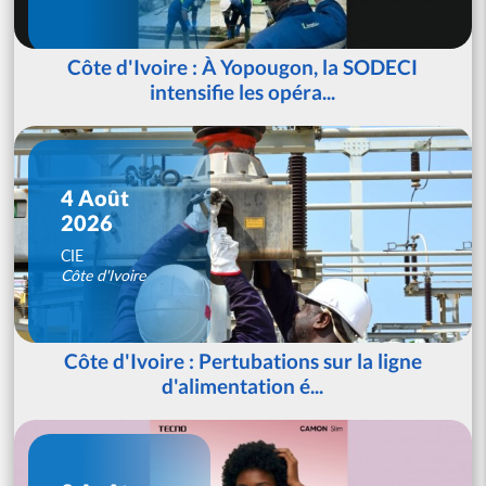
Côte d'Ivoire : À Yopougon, la SODECI
intensifie les opéra...
4 Août
2026
CIE
Côte d'Ivoire
Côte d'Ivoire : Pertubations sur la ligne
d'alimentation é...