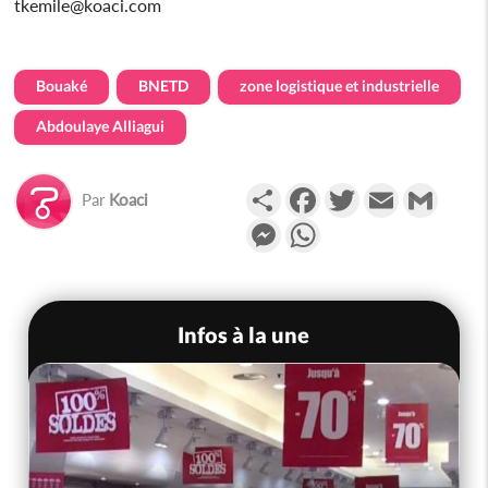
tkemile@koaci.com
Bouaké
BNETD
zone logistique et industrielle
Abdoulaye Alliagui
Partager
Facebook
Twitter
Email
Gmail
Par
Koaci
Messenger
WhatsApp
Infos à la une