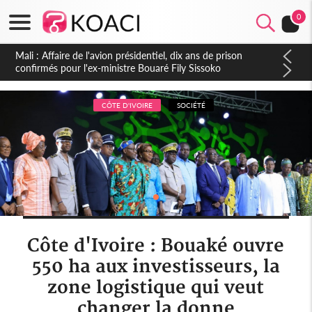
0
Nigeria : Le Togo et le Cameroun principaux acheteurs des
produits de la raffinerie Dangote en juillet
CÔTE D'IVOIRE
SOCIÉTÉ
Côte d'Ivoire : Bouaké ouvre
550 ha aux investisseurs, la
zone logistique qui veut
changer la donne