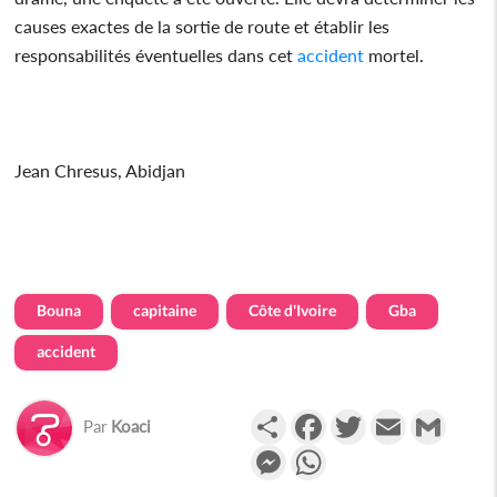
causes exactes de la sortie de route et établir les
responsabilités éventuelles dans cet
accident
mortel.
Jean Chresus, Abidjan
Bouna
capitaine
Côte d'Ivoire
Gba
accident
Partager
Facebook
Twitter
Email
Gmail
Par
Koaci
Messenger
WhatsApp