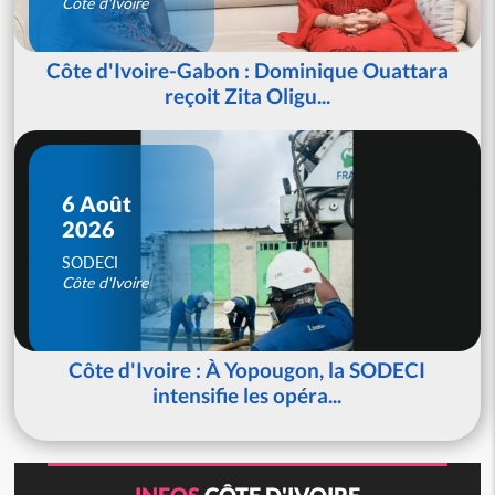
Côte d'Ivoire
Côte d'Ivoire-Gabon : Dominique Ouattara
reçoit Zita Oligu...
6 Août
2026
SODECI
Côte d'Ivoire
Côte d'Ivoire : À Yopougon, la SODECI
intensifie les opéra...
INFOS
CÔTE D'IVOIRE