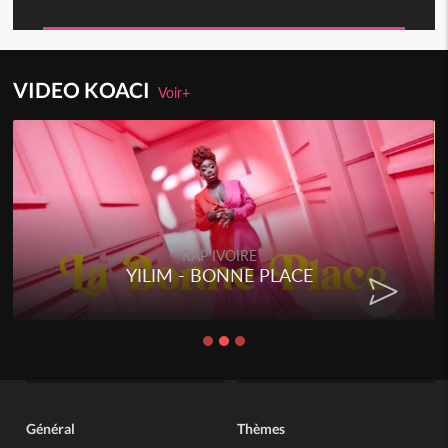
VIDEO KOACI
Voir+
RAP IVOIRE
YILIM - BONNE PLACE
Général
Thèmes