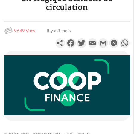
circulation
9649 Vues
Il y a 3 mois
Partager
Facebook
Twitter
Email
Gmail
Messen
W
© Koaci.com - samedi 09 mai 2026 - 10:50