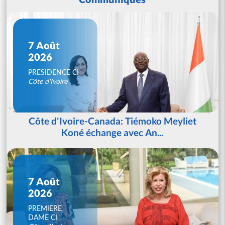
7 Août
2026
PRESIDENCE CI
Côte d'Ivoire
Côte d'Ivoire-Canada: Tiémoko Meyliet
Koné échange avec An...
7 Août
2026
PREMIERE
DAME CI