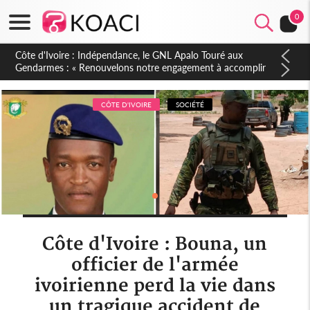
0
Sierra Leone : Un projet de réforme constitutionnelle en
gestation, points clés des amendements, un exclu d'avance
CÔTE D'IVOIRE
SOCIÉTÉ
Côte d'Ivoire : Bouna, un
officier de l'armée
ivoirienne perd la vie dans
un tragique accident de