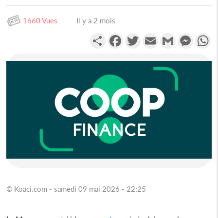
1660 Vues
Il y a 2 mois
Partager
Facebook
Twitter
Email
Gmail
Messen
W
© Koaci.com - samedi 09 mai 2026 - 22:25