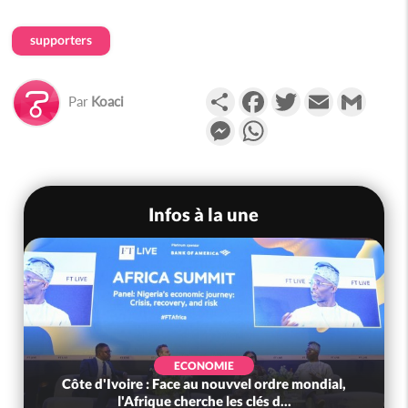
supporters
Partager
Facebook
Twitter
Email
Gmail
Par
Koaci
Messenger
WhatsApp
Infos à la une
ECONOMIE
Côte d'Ivoire : Face au nouvvel ordre mondial,
l'Afrique cherche les clés d...