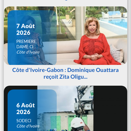
7 Août
2026
PREMIERE
DAME CI
Côte d'Ivoire
Côte d'Ivoire-Gabon : Dominique Ouattara
reçoit Zita Oligu...
6 Août
2026
SODECI
Côte d'Ivoire