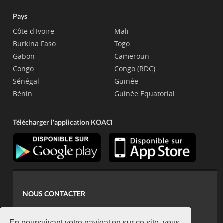
Pays
Côte d'Ivoire
Mali
Burkina Faso
Togo
Gabon
Cameroun
Congo
Congo (RDC)
Sénégal
Guinée
Bénin
Guinée Equatorial
Télécharger l'application KOACI
NOUS CONTACTER
contact@koaci.com
En poursuivant votre navigation sur ce site, vous