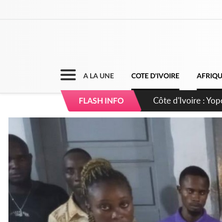
A LA UNE
COTE D'IVOIRE
AFRIQ
Côte d'Ivoire : CHU
FLASH INFO
direction sur les 