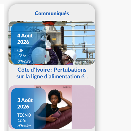
Communiqués
4 Août
2026
CIE
Côte
d'Ivoire
Côte d'Ivoire : Pertubations
sur la ligne d'alimentation é...
3 Août
2026
TECNO
Côte
d'Ivoire