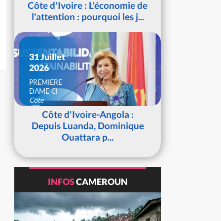
Côte d'Ivoire : L'économie de
l'attention : pourquoi les j...
31 Juillet
2026
PREMIERE
DAME CI
Côte
d'Ivoire
Côte d'Ivoire-Angola :
Depuis Luanda, Dominique
Ouattara p...
INFOS
CAMEROUN