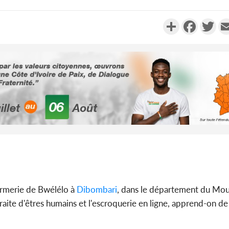
Partager
Faceboo
Twi
Côte d'Ivo
2026, 
battant de
Côte d'Ivo
socié
armerie de Bwélélo à
Dibombari
, dans le département du Mou
gouverneme
 traite d'êtres humains et l'escroquerie en ligne, apprend-on d