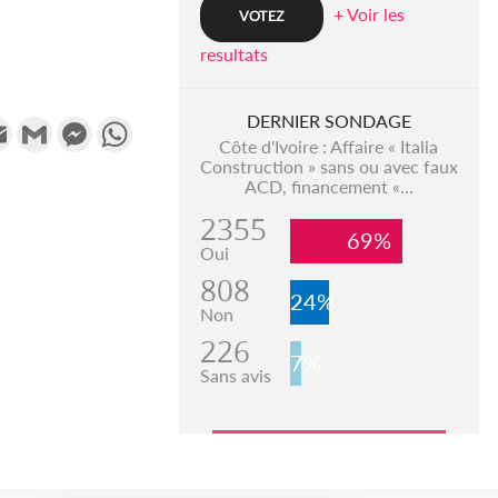
+ Voir les
resultats
DERNIER SONDAGE
k
tter
Email
Gmail
Messenger
WhatsApp
Côte d'Ivoire : Affaire « Italia
Construction » sans ou avec faux
ACD, financement «...
2355
69%
Oui
808
24%
Non
226
7%
Sans avis