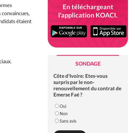
formes
En téléchargeant
s convaincues,
l'application KOACI.
ndidats étaient
ciaux.
SONDAGE
Côte d'Ivoire: Etes-vous
surpris par le non-
renouvellement du contrat de
Emerse Faé ?
Oui
Non
Sans avis