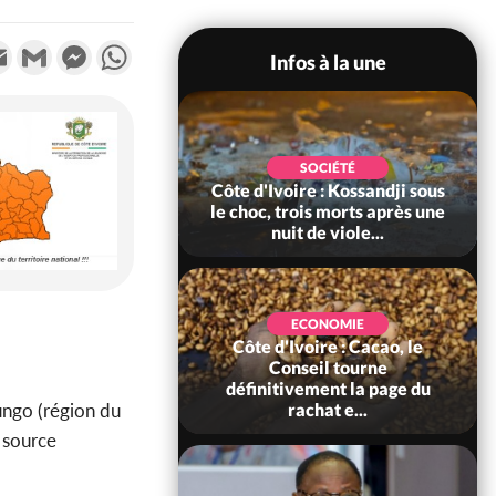
k
tter
Email
Gmail
Messenger
WhatsApp
Infos à la une
POLITIQUE
SOCIÉTÉ
ire : Indépendance
Côte d'Ivoire : Kossandji sous
Yopougon coeur
le choc, trois morts après une
 la célébration...
nuit de viole...
ECONOMIE
Côte d'Ivoire : Cacao, le
SOCIÉTÉ
ire : Réforme de la
Conseil tourne
té civile, le
définitivement la page du
ngo (région du
nt valide six dé...
rachat e...
e source