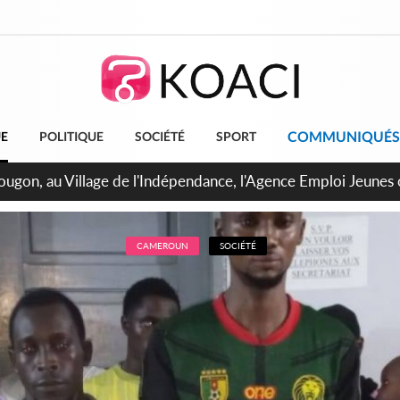
COMMUNIQUÉS
UE
POLITIQUE
SOCIÉTÉ
SPORT
 de Treichville, après la fronde, les agents contractuels obti
arriérés du SMIG 2023
CAMEROUN
SOCIÉTÉ