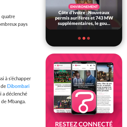
SANTÉ
ENVIRONEMENT
Ivoire : Réforme
Côte d'Ivoire : Nouveaux
e quatre
, le gouvernement
permis aurifères et 743 MW
 ses structures...
supplémentaires, le gou...
nombreux pays
ssi à s’échapper
 de
Dibombari
ui a déclenché
s de Mbanga.
RESTEZ CONNECTÉ