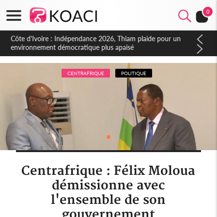
0
Côte d'Ivoire : Indépendance 2026, Thiam plaide pour un
environnement démocratique plus apaisé
CENTRAFRIQUE
POLITIQUE
Centrafrique : Félix Moloua
démissionne avec
l'ensemble de son
gouvernement