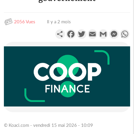
2056 Vues
Il y a 2 mois
Partager
Facebook
Twitter
Email
Gmail
Messen
W
© Koaci.com - vendredi 15 mai 2026 - 10:09