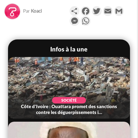
Partager
Facebook
Twitter
Email
Gmail
Par
Koaci
Messenger
WhatsApp
Infos à la une
SOCIÉTÉ
Côte d'Ivoire : Ouattara promet des sanctions
contre les déguerpissements i...