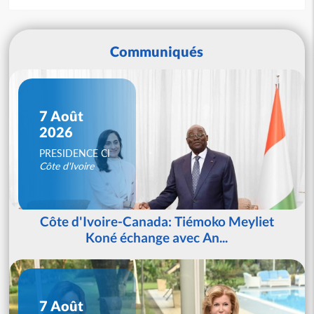
Communiqués
7 Août
2026
PRESIDENCE CI
Côte d'Ivoire
Côte d'Ivoire-Canada: Tiémoko Meyliet
Koné échange avec An...
7 Août