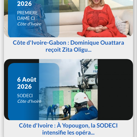
2026
PREMIERE
DAME CI
Côte d'Ivoire
Côte d'Ivoire-Gabon : Dominique Ouattara
reçoit Zita Oligu...
6 Août
2026
SODECI
Côte d'Ivoire
Côte d'Ivoire : À Yopougon, la SODECI
intensifie les opéra...